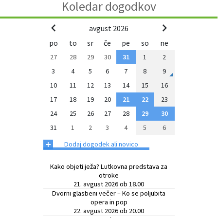
Koledar dogodkov
avgust 2026
po
to
sr
če
pe
so
ne
27
28
29
30
31
1
2
3
4
5
6
7
8
9
10
11
12
13
14
15
16
17
18
19
20
21
22
23
24
25
26
27
28
29
30
31
1
2
3
4
5
6
+
Dodaj dogodek ali novico
Kako objeti ježa? Lutkovna predstava za
otroke
21. avgust 2026 ob 18.00
Dvorni glasbeni večer – Ko se poljubita
opera in pop
22. avgust 2026 ob 20.00