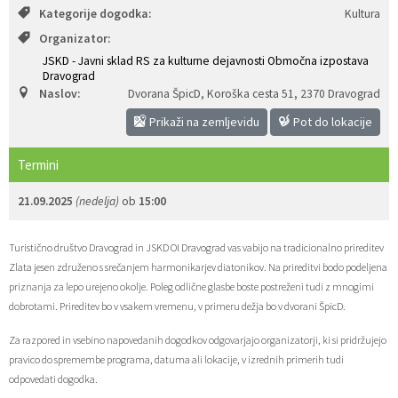
Kategorije dogodka:
Kultura
Zaščita prijaviteljev
Javni razpisi in objave
Izleti in poti
Svet za preventivo in vzgojo v cestnem prometu
Organizator:
JSKD - Javni sklad RS za kulturne dejavnosti Območna izpostava
Katalog informacij javnega značaja
Varuhov kotiček
3D model
Sosvet Občine Dravograd in Policijske postaje Dravograd
Dravograd
Naslov:
Dvorana ŠpicD, Koroška cesta 51
,
2370 Dravograd
Fotogalerija
Svet koroške regije
Lokalne volitve
3D predstavitev občine
Prikaži na zemljevidu
Pot do lokacije
Organigram
Projekti in investicije
Virtualna panorama
Termini
Uradne ure
Strategije Občine Dravograd - Lokalni program za kulturo Občine Dravograd za obdobje 2024–2028
21.09.2025
(nedelja)
ob
15:00
Z mladinskim delom proti prekarnosti mladih – pilotni projekt – DRAVIT DRAVOGRAD
Turistično društvo Dravograd in JSKD OI Dravograd vas vabijo na tradicionalno prireditev
Zlata jesen združeno s srečanjem harmonikarjev diatonikov. Na prireditvi bodo podeljena
priznanja za lepo urejeno okolje. Poleg odlične glasbe boste postreženi tudi z mnogimi
Celostna prometna strategija
dobrotami. Prireditev bo v vsakem vremenu, v primeru dežja bo v dvorani ŠpicD.
Lokalni program za mladino 2023 – 2028
Za razpored in vsebino napovedanih dogodkov odgovarjajo organizatorji, ki si pridržujejo
pravico do spremembe programa, datuma ali lokacije, v izrednih primerih tudi
Občinski predpisi
odpovedati dogodka.