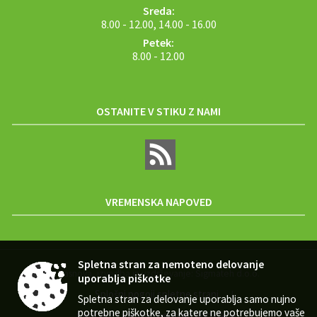
Sreda:
8.00 - 12.00, 14.00 - 16.00
Petek:
8.00 - 12.00
OSTANITE V STIKU Z NAMI
VREMENSKA NAPOVED
Spletna stran za nemoteno delovanje
Zasnova, izvedba in vzdrževanje: Sigmateh d.o.o.
uporablja piškotke
Splošni pogoji spletne strani
|
Spletna stran za delovanje uporablja samo nujno
potrebne piškotke, za katere ne potrebujemo vaše
Center za varstvo osebnih podatkov
|