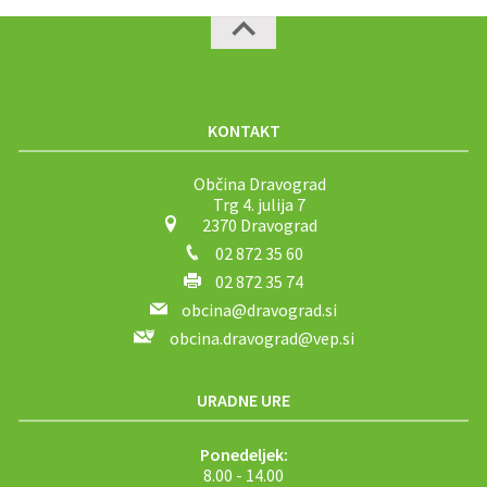
KONTAKT
Občina Dravograd
Trg 4. julija 7
2370 Dravograd
02 872 35 60
02 872 35 74
obcina@dravograd.si
obcina.dravograd@vep.si
URADNE URE
Ponedeljek:
8.00 - 14.00