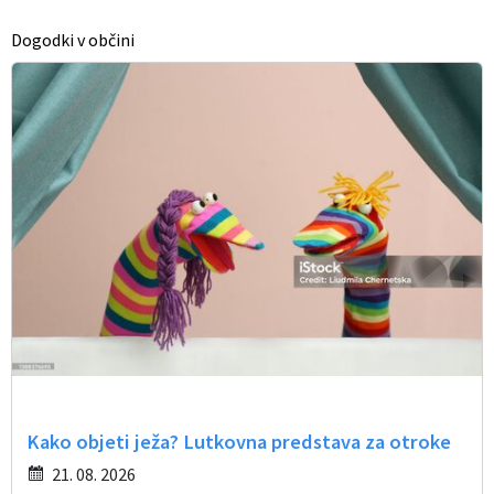
Občinski časopis
Dogodki v občini
Proračun občine
Kako objeti ježa? Lutkovna predstava za otroke
21. 08. 2026