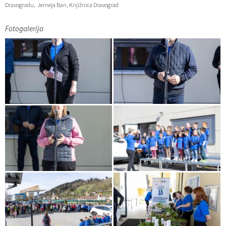
Dravogradu, Jerneja Ban, Knjižnica Dravograd
Občinski časopis
Fotogalerija
Proračun občine