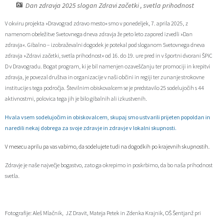
Dan zdravja 2025 slogan Zdravi začetki , svetla prihodnost
Zaščita prijaviteljev
Javni razpisi in objave
Izleti in poti
Svet za preventivo in vzgojo v cestnem prometu
V okviru projekta »Dravograd zdravo mesto« smo v ponedeljek, 7. aprila 2025, z
namenom obeležitve Svetovnega dneva zdravja že peto leto zapored izvedli »Dan
Katalog informacij javnega značaja
Varuhov kotiček
3D model
Sosvet Občine Dravograd in Policijske postaje Dravograd
zdravja«. Gibalno – izobraževalni dogodek je potekal pod sloganom Svetovnega dneva
zdravja »Zdravi začetki, svetla prihodnost« od 16. do 19. ure pred in v športni dvorani ŠPiC
Fotogalerija
Svet koroške regije
Lokalne volitve
3D predstavitev občine
D v Dravogradu. Bogat program, ki je bil namenjen ozaveščanju ter promociji in krepitvi
zdravja, je povezal društva in organizacije v naši občini in regiji ter zunanje strokovne
Organigram
Projekti in investicije
Virtualna panorama
institucije s tega področja. Številnim obiskovalcem se je predstavilo 25 sodelujočih s 44
aktivnostmi, polovica tega jih je bilo gibalnih ali izkustvenih.
Uradne ure
Strategije Občine Dravograd - Lokalni program za kulturo Občine Dravograd za obdobje 2024–2028
Hvala vsem sodelujočim in obiskovalcem, skupaj smo ustvarili prijeten popoldan in
naredili nekaj dobrega za svoje zdravje in zdravje v lokalni skupnosti.
Z mladinskim delom proti prekarnosti mladih – pilotni projekt – DRAVIT DRAVOGRAD
V mesecu aprilu pa vas vabimo, da sodelujete tudi na dogodkih po krajevnih skupnostih.
Celostna prometna strategija
Zdravje je naše največje bogastvo, zato ga okrepimo in poskrbimo, da bo naša prihodnost
svetla.
Lokalni program za mladino 2023 – 2028
Občinski predpisi
Fotografije: Aleš Mlačnik, JZ Dravit, Mateja Petek in Zdenka Krajnik, OŠ Šentjanž pri