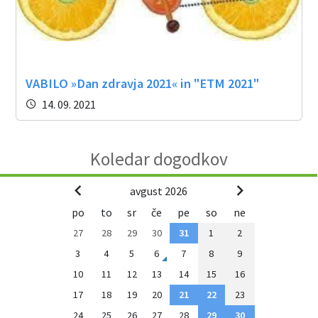
VABILO »Dan zdravja 2021« in "ETM 2021"
14. 09. 2021
Koledar dogodkov
avgust 2026
po
to
sr
če
pe
so
ne
27
28
29
30
31
1
2
3
4
5
6
7
8
9
10
11
12
13
14
15
16
17
18
19
20
21
22
23
24
25
26
27
28
29
30