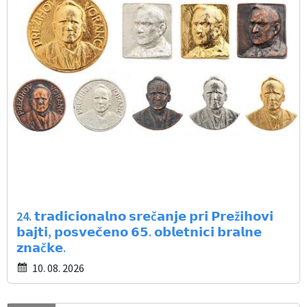
24. 𝘁𝗿𝗮𝗱𝗶𝗰𝗶𝗼𝗻𝗮𝗹𝗻𝗼 𝘀𝗿𝗲č𝗮𝗻𝗷𝗲 𝗽𝗿𝗶 𝗣𝗿𝗲ž𝗶𝗵𝗼𝘃𝗶
𝗯𝗮𝗷𝘁𝗶, 𝗽𝗼𝘀𝘃𝗲𝗰̌𝗲𝗻𝗼 𝟲𝟱. 𝗼𝗯𝗹𝗲𝘁𝗻𝗶𝗰𝗶 𝗯𝗿𝗮𝗹𝗻𝗲
𝘇𝗻𝗮č𝗸𝗲.
10. 08. 2026