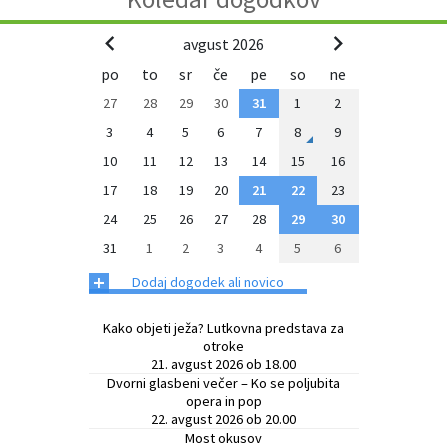
avgust 2026
po
to
sr
če
pe
so
ne
27
28
29
30
31
1
2
3
4
5
6
7
8
9
10
11
12
13
14
15
16
17
18
19
20
21
22
23
24
25
26
27
28
29
30
31
1
2
3
4
5
6
+
Dodaj dogodek ali novico
Kako objeti ježa? Lutkovna predstava za
otroke
21. avgust 2026 ob 18.00
Dvorni glasbeni večer – Ko se poljubita
opera in pop
22. avgust 2026 ob 20.00
Most okusov