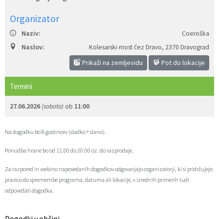
Zaščita prijaviteljev
Javni razpisi in objave
Izleti in poti
Svet za preventivo in vzgojo v cestnem prometu
Organizator
Naziv:
Coeroška
Katalog informacij javnega značaja
Varuhov kotiček
3D model
Sosvet Občine Dravograd in Policijske postaje Dravograd
Naslov:
Kolesarski most čez Dravo
,
2370 Dravograd
Fotogalerija
Svet koroške regije
Lokalne volitve
3D predstavitev občine
Prikaži na zemljevidu
Pot do lokacije
Termini
Organigram
Projekti in investicije
Virtualna panorama
27.06.2026
(sobota)
ob
11:00
Uradne ure
Strategije Občine Dravograd - Lokalni program za kulturo Občine Dravograd za obdobje 2024–2028
Na dogodku bo 8 gostincev (sladko + slano).
Z mladinskim delom proti prekarnosti mladih – pilotni projekt – DRAVIT DRAVOGRAD
Ponudba hrane bo od 11.00 do 20.00 oz. do razprodaje.
Celostna prometna strategija
Za razpored in vsebino napovedanih dogodkov odgovarjajo organizatorji, ki si pridržujejo
pravico do spremembe programa, datuma ali lokacije, v izrednih primerih tudi
Lokalni program za mladino 2023 – 2028
odpovedati dogodka.
Občinski predpisi
Dogodki v občini