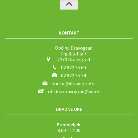
KONTAKT
Občina Dravograd
Trg 4. julija 7
2370 Dravograd
02 872 35 60
02 872 35 74
obcina@dravograd.si
obcina.dravograd@vep.si
URADNE URE
Ponedeljek:
8.00 - 14.00
Sreda: