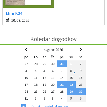
Mini K24
10. 08. 2026
Koledar dogodkov
avgust 2026
po
to
sr
če
pe
so
ne
27
28
29
30
31
1
2
3
4
5
6
7
8
9
10
11
12
13
14
15
16
17
18
19
20
21
22
23
24
25
26
27
28
29
30
31
1
2
3
4
5
6
+
Dodaj dogodek ali novico