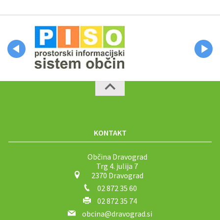
KONTAKT
Občina Dravograd
Trg 4. julija 7
2370 Dravograd
02 872 35 60
02 872 35 74
obcina@dravograd.si