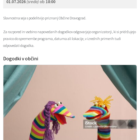
01.07.2026
(sreda)
ob
18:00
Občinski časopis
Slavnostna seja s podelitvijo priznanj Občine Dravograd.
Proračun občine
Za razpored in vsebino napovedanih dogodkov odgovarjajo organizatorji, ki si pridržujejo
pravico do spremembe programa, datuma ali lokacije, v izrednih primerih tudi
odpovedati dogodka.
Dogodki v občini