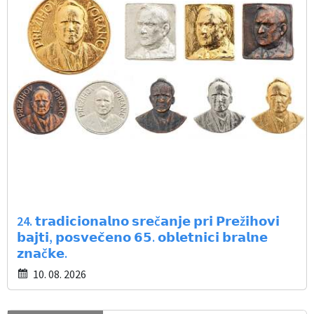
24. 𝘁𝗿𝗮𝗱𝗶𝗰𝗶𝗼𝗻𝗮𝗹𝗻𝗼 𝘀𝗿𝗲č𝗮𝗻𝗷𝗲 𝗽𝗿𝗶 𝗣𝗿𝗲ž𝗶𝗵𝗼𝘃𝗶
𝗯𝗮𝗷𝘁𝗶, 𝗽𝗼𝘀𝘃𝗲𝗰̌𝗲𝗻𝗼 𝟲𝟱. 𝗼𝗯𝗹𝗲𝘁𝗻𝗶𝗰𝗶 𝗯𝗿𝗮𝗹𝗻𝗲
𝘇𝗻𝗮č𝗸𝗲.
10. 08. 2026