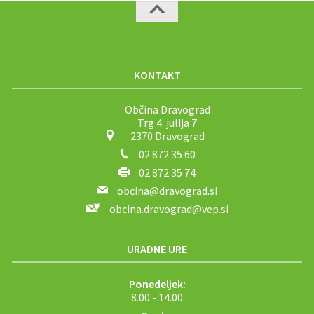
KONTAKT
Občina Dravograd
Trg 4. julija 7
2370 Dravograd
02 872 35 60
02 872 35 74
obcina@dravograd.si
obcina.dravograd@vep.si
URADNE URE
Ponedeljek:
8.00 - 14.00
Sreda: