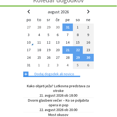
avgust 2026
po
to
sr
če
pe
so
ne
27
28
29
30
31
1
2
3
4
5
6
7
8
9
10
11
12
13
14
15
16
17
18
19
20
21
22
23
24
25
26
27
28
29
30
31
1
2
3
4
5
6
+
Dodaj dogodek ali novico
Kako objeti ježa? Lutkovna predstava za
otroke
21. avgust 2026 ob 18.00
Dvorni glasbeni večer – Ko se poljubita
opera in pop
22. avgust 2026 ob 20.00
Most okusov