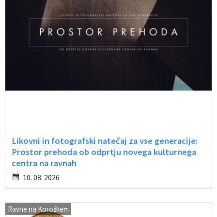
Likovni in fotografski natečaj za vse generacije:
Prostor prehoda ob odprtju novega kulturnega
centra na ravnah
10. 08. 2026
Ravne na Koroškem