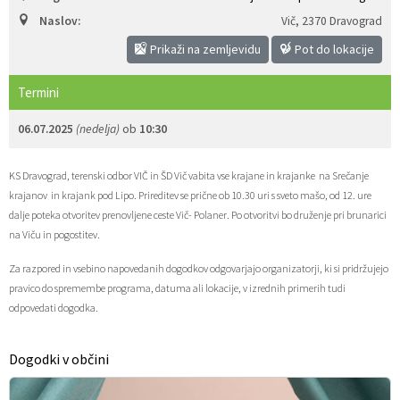
Naslov:
Vič
,
2370 Dravograd
Zaščita prijaviteljev
Javni razpisi in objave
Izleti in poti
Svet za preventivo in vzgojo v cestnem prometu
Prikaži na zemljevidu
Pot do lokacije
Katalog informacij javnega značaja
Varuhov kotiček
3D model
Sosvet Občine Dravograd in Policijske postaje Dravograd
Termini
Fotogalerija
Svet koroške regije
Lokalne volitve
3D predstavitev občine
06.07.2025
(nedelja)
ob
10:30
Organigram
Projekti in investicije
Virtualna panorama
KS Dravograd, terenski odbor VIČ in ŠD Vič vabita vse krajane in krajanke na Srečanje
krajanov in krajank pod Lipo. Prireditev se prične ob 10.30 uri s sveto mašo, od 12. ure
Uradne ure
Strategije Občine Dravograd - Lokalni program za kulturo Občine Dravograd za obdobje 2024–2028
dalje poteka otvoritev prenovljene ceste Vič- Polaner. Po otvoritvi bo druženje pri brunarici
na Viču in pogostitev.
Z mladinskim delom proti prekarnosti mladih – pilotni projekt – DRAVIT DRAVOGRAD
Za razpored in vsebino napovedanih dogodkov odgovarjajo organizatorji, ki si pridržujejo
pravico do spremembe programa, datuma ali lokacije, v izrednih primerih tudi
Celostna prometna strategija
odpovedati dogodka.
Lokalni program za mladino 2023 – 2028
Dogodki v občini
Občinski predpisi