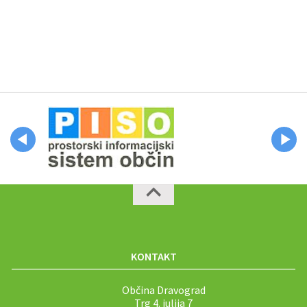
KONTAKT
Občina Dravograd
Trg 4. julija 7