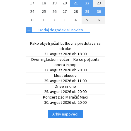
17
18
19
20
21
22
23
24
25
26
27
28
29
30
31
1
2
3
4
5
6
+
Dodaj dogodek ali novico
Kako objeti ježa? Lutkovna predstava za
otroke
21. avgust 2026 ob 18.00
Dvorni glasbeni večer – Ko se poljubita
opera in pop
22. avgust 2026 ob 20.00
Most okusov
29. avgust 2026 ob 11.00
Drive in kino
29. avgust 2026 ob 20.00
Koncert Džo Maračić Maki
30. avgust 2026 ob 20.00
Arhiv napovedi