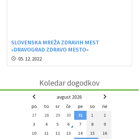
SLOVENSKA MREŽA ZDRAVIH MEST
»DRAVOGRAD ZDRAVO MESTO«
05. 12. 2022
Koledar dogodkov
avgust 2026
po
to
sr
če
pe
so
ne
27
28
29
30
31
1
2
3
4
5
6
7
8
9
10
11
12
13
14
15
16