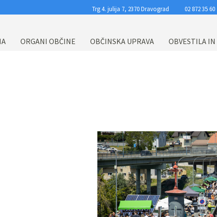
Trg 4. julija 7, 2370 Dravograd
02 872 35 60
NA
ORGANI OBČINE
OBČINSKA UPRAVA
OBVESTILA IN