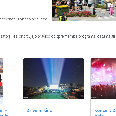
t presenetil s pisano ponudbo
orji, ki si pridržujejo pravico do spremembe programa, datuma ali lo
er –
Drive in kino
Koncert D