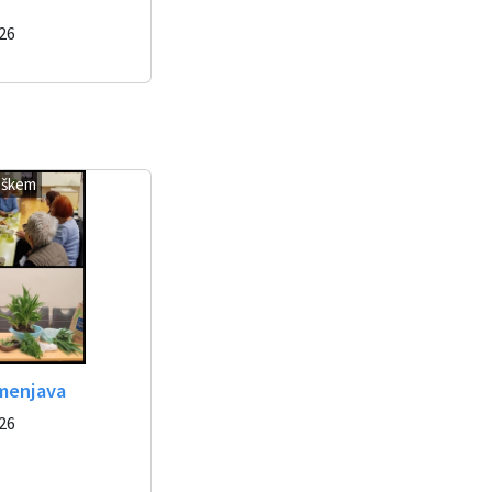
026
oškem
menjava
026