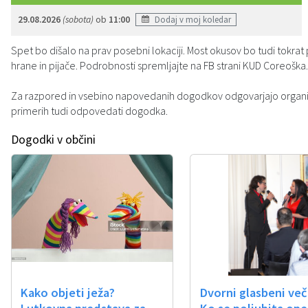
Zaščita prijaviteljev
Svet za preventivo in vzgojo v cestnem prometu
Javni razpisi in objave
Izleti in poti
29.08.2026
(sobota)
ob
11:00
Dodaj v moj koledar
Spet bo dišalo na prav posebni lokaciji. Most okusov bo tudi tokra
Katalog informacij javnega značaja
Sosvet Občine Dravograd in Policijske postaje Dravograd
Varuhov kotiček
3D model
hrane in pijače. Podrobnosti spremljajte na FB strani KUD Coreoška.
Fotogalerija
Svet koroške regije
Lokalne volitve
3D predstavitev občine
Za razpored in vsebino napovedanih dogodkov odgovarjajo organizat
primerih tudi odpovedati dogodka.
Organigram
Projekti in investicije
Virtualna panorama
Dogodki v občini
Uradne ure
Strategije Občine Dravograd - Lokalni program za kulturo Občine Dravograd za obdobje 2024–2028
Z mladinskim delom proti prekarnosti mladih – pilotni projekt – DRAVIT DRAVOGRAD
Celostna prometna strategija
Lokalni program za mladino 2023 – 2028
Kako objeti ježa?
Dvorni glasbeni več
Občinski predpisi