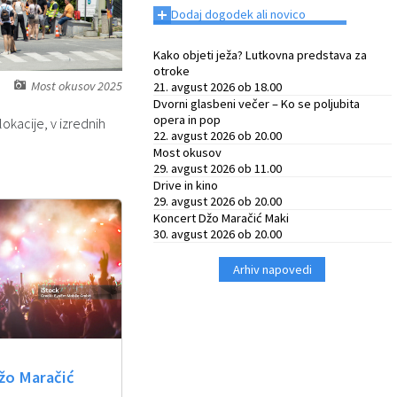
+
Dodaj dogodek ali novico
Kako objeti ježa? Lutkovna predstava za
otroke
Most okusov 2025
21. avgust 2026 ob 18.00
Dvorni glasbeni večer – Ko se poljubita
opera in pop
kacije, v izrednih
22. avgust 2026 ob 20.00
Most okusov
29. avgust 2026 ob 11.00
Drive in kino
29. avgust 2026 ob 20.00
Koncert Džo Maračić Maki
30. avgust 2026 ob 20.00
Arhiv napovedi
žo Maračić