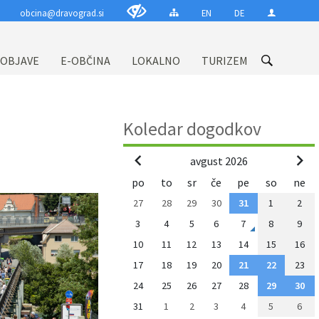
obcina@dravograd.si
EN
DE
 OBJAVE
E-OBČINA
LOKALNO
TURIZEM
Koledar dogodkov
avgust 2026
po
to
sr
če
pe
so
ne
27
28
29
30
31
1
2
3
4
5
6
7
8
9
10
11
12
13
14
15
16
17
18
19
20
21
22
23
24
25
26
27
28
29
30
31
1
2
3
4
5
6