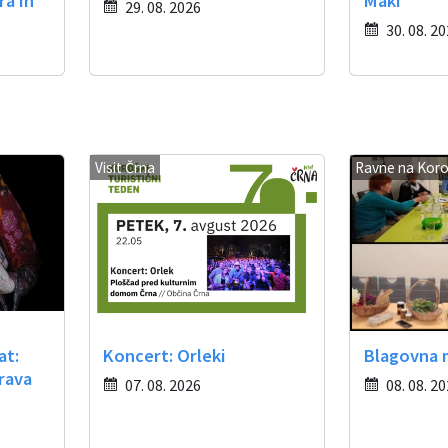
ra in
Maki
29. 08. 2026
30. 08. 2
Visit Črna
Ravne na Kor
at:
Koncert: Orleki
Blagovna 
rava
07. 08. 2026
08. 08. 2