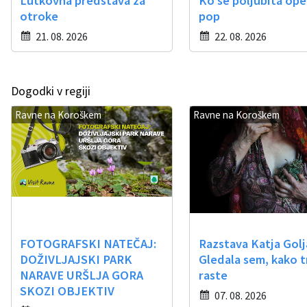
Lutkovna predstava za
Ko se poljubita ope
otroke
pop
Občinski časopis
21. 08. 2026
22. 08. 2026
Proračun občine
Dogodki v regiji
Ravne na Koroškem
Ravne na Koroškem
FOTOGRAFSKI NATEČAJ:
Razstava Katja Golj
DOŽIVLJAJSKI PARK
Gledala sem, kako t
NARAVE URŠLJA GORA
raste
SKOZI OBJEKTIV
07. 08. 2026