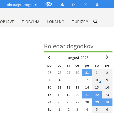
obcina@dravograd.si
EN
DE
 OBJAVE
E-OBČINA
LOKALNO
TURIZEM
Koledar dogodkov
avgust 2026
po
to
sr
če
pe
so
ne
27
28
29
30
31
1
2
3
4
5
6
7
8
9
10
11
12
13
14
15
16
17
18
19
20
21
22
23
24
25
26
27
28
29
30
31
1
2
3
4
5
6