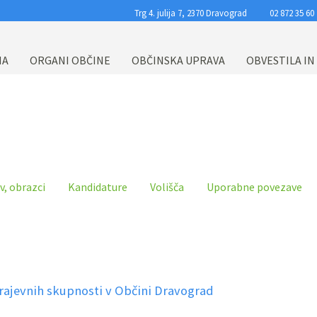
Trg 4. julija 7, 2370 Dravograd
02 872 35 60
NA
ORGANI OBČINE
OBČINSKA UPRAVA
OBVESTILA IN
v, obrazci
Kandidature
Volišča
Uporabne povezave
krajevnih skupnosti v Občini Dravograd