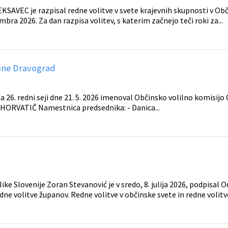
AVEC je razpisal redne volitve v svete krajevnih skupnosti v Obč
bra 2026. Za dan razpisa volitev, s katerim začnejo teči roki za...
ine Dravograd
a 26. redni seji dne 21. 5. 2026 imenoval Občinsko volilno komisijo
eš HORVATIČ Namestnica predsednika: - Danica...
e Slovenije Zoran Stevanović je v sredo, 8. julija 2026, podpisal O
dne volitve županov. Redne volitve v občinske svete in redne volitve