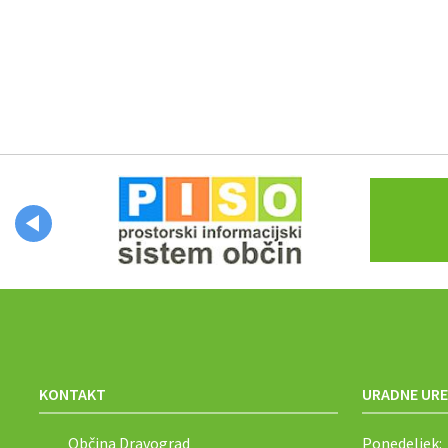
Občinski časopis
Proračun občine
KONTAKT
URADNE URE
Občina Dravograd
Ponedeljek: