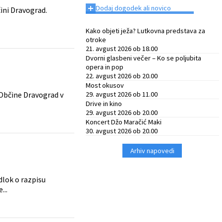
+
Dodaj dogodek ali novico
ini Dravograd.
Kako objeti ježa? Lutkovna predstava za
otroke
21. avgust 2026 ob 18.00
Dvorni glasbeni večer – Ko se poljubita
opera in pop
22. avgust 2026 ob 20.00
Most okusov
 Občine Dravograd v
29. avgust 2026 ob 11.00
Drive in kino
29. avgust 2026 ob 20.00
Koncert Džo Maračić Maki
30. avgust 2026 ob 20.00
Arhiv napovedi
dlok o razpisu
...