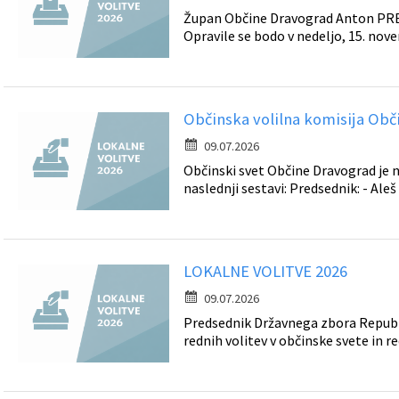
Župan Občine Dravograd Anton PREKS
Zaščita prijaviteljev
Svet za preventivo in vzgojo v cestnem prometu
Javni razpisi in objave
Izleti in poti
Opravile se bodo v nedeljo, 15. novem
Katalog informacij javnega značaja
Sosvet Občine Dravograd in Policijske postaje Dravograd
Varuhov kotiček
3D model
Fotogalerija
Svet koroške regije
Lokalne volitve
3D predstavitev občine
Občinska volilna komisija Obč
09.07.2026
Organigram
Projekti in investicije
Virtualna panorama
Občinski svet Občine Dravograd je n
naslednji sestavi: Predsednik: - Al
Uradne ure
Strategije Občine Dravograd - Lokalni program za kulturo Občine Dravograd za obdobje 2024–2028
Z mladinskim delom proti prekarnosti mladih – pilotni projekt – DRAVIT DRAVOGRAD
LOKALNE VOLITVE 2026
Celostna prometna strategija
09.07.2026
Predsednik Državnega zbora Republik
Lokalni program za mladino 2023 – 2028
rednih volitev v občinske svete in re
Občinski predpisi