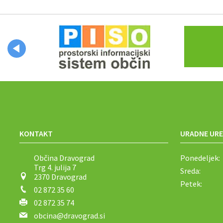
Občinski časopis
Proračun občine
KONTAKT
URADNE URE
Občina Dravograd
Ponedeljek:
Trg 4. julija 7
Sreda:
2370 Dravograd
Petek:
02 872 35 60
02 872 35 74
obcina@dravograd.si