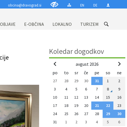
obcina@dravograd.si
EN
DE
 OBJAVE
E-OBČINA
LOKALNO
TURIZEM
Koledar dogodkov
cije
avgust 2026
po
to
sr
če
pe
so
ne
27
28
29
30
31
1
2
3
4
5
6
7
8
9
10
11
12
13
14
15
16
17
18
19
20
21
22
23
24
25
26
27
28
29
30
31
1
2
3
4
5
6