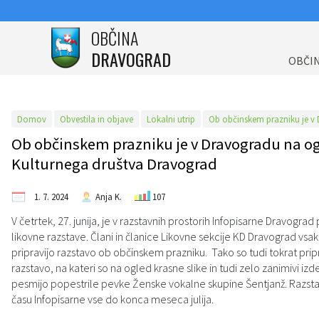
OBČINA
DRAVOGRAD
Za pričetek iskanja kliknite na puščico >
Katalog informacij javnega značaja
OBVESTILA IN OBJAVE
OBČINSKA UPRAVA
ORGANI OBČINE
OBČINSKI SVET
E-OBČINA
LOKALNO
TURIZEM
OBČINA
OBČI
Vizitka občine
Poobl. za inf. javnega značaja
Župan občine
Člani občinskega sveta
Naloge in pristojnosti
Anketa
Vloge in obrazci
Pomembne številke
Info pisarna
Domov
Obvestila in objave
Lokalni utrip
Predstavitev občine
Podžupan občine
Seje občinskega sveta
Imenik zaposlenih
Novice in objave
Predlogi in pobude
Javni zavodi
O turizmu
Ob občinskem prazniku je v Dravogradu na og
Kulturnega društva Dravograd
Grb in zastava
OBČINSKI SVET
Komisije in odbori
Uradne ure - delovni čas
Vprašajte občino
Društva in združenja
Kažipoti
Grafična podoba Občine Dravograd za promocijske namene
Občinski praznik
Nadzorni odbor
Za dojenju prijazno mesto
Bodite obveščeni
Dravograd zdravo mesto
Posebnosti in poti
1. 7. 2024
Anja K.
107
V četrtek, 27. junija, je v razstavnih prostorih Infopisarne Dravog
Občinski nagrajenci
Občinska volilna komisija (OVK)
Lokalni utrip
Analize pitne vode
Znamenitosti
likovne razstave. Člani in članice Likovne sekcije KD Dravograd vsa
pripravijo razstavo ob občinskem prazniku. Tako so tudi tokrat prip
razstavo, na kateri so na ogled krasne slike in tudi zelo zanimivi izdel
Krajevne skupnosti
Dogodki in prireditve
Slovo naših občanov
Gostinstvo
Medobčinska uprava občin Mežiške doline in Občine Dravograd
pesmijo popestrile pevke Ženske vokalne skupine Šentjanž. Razs
času Infopisarne vse do konca meseca julija.
Varstvo osebnih podatkov
Civilna zaščita in reševanje
Zapore cest
Prenočišča