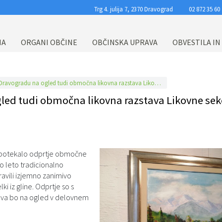
Trg 4. julija 7, 2370 Dravograd
02 872 35 60
NA
ORGANI OBČINE
OBČINSKA UPRAVA
OBVESTILA IN
Ob občinskem prazniku je v Dravogradu na ogled tudi območna likovna razstava Likovne sekcije Kulturnega društva Dravograd
led tudi območna likovna razstava Likovne sek
rad potekalo odprtje območne
ko leto tradicionalno
ravili izjemno zanimivo
ki iz gline. Odprtje so s
tava bo na ogled v delovnem