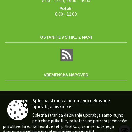
Petek:
8.00 - 12.00
OSTANITE V STIKU Z NAMI
VREMENSKA NAPOVED
Spletna stran za nemoteno delovanje
Zasnova, izvedba in vzdrževanje: Sigmateh d.o.o.
uporablja piškotke
Splošni pogoji spletne strani
|
Spletna stran za delovanje uporablja samo nujno
potrebne piškotke, za katere ne potrebujemo vaše
Center za varstvo osebnih podatkov
|
privolitve. Brez namestitve teh piškotkov, vam nemotenega
Izjava o dostopnosti (ZDSMA)
Politika piškotkov
|
|
dostopa do spletne strani ne moremo omogočiti.