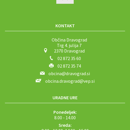
KONTAKT
Občina Dravograd
Trg 4. julija 7
2370 Dravograd
02 872 35 60
02 872 35 74
obcina@dravograd.si
obcina.dravograd@vep.si
URADNE URE
Ponedeljek:
8.00 - 14.00
Sreda:
8.00 - 12.00, 14.00 - 16.00