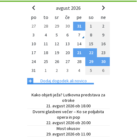
avgust 2026
po
to
sr
če
pe
so
ne
27
28
29
30
31
1
2
3
4
5
6
7
8
9
10
11
12
13
14
15
16
17
18
19
20
21
22
23
24
25
26
27
28
29
30
31
1
2
3
4
5
6
+
Dodaj dogodek ali novico
Kako objeti ježa? Lutkovna predstava za
otroke
21. avgust 2026 ob 18.00
Dvorni glasbeni večer – Ko se poljubita
opera in pop
22. avgust 2026 ob 20.00
Most okusov
29. avgust 2026 ob 11.00