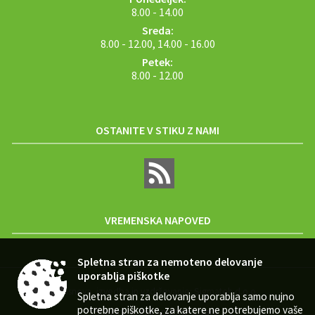
8.00 - 14.00
Sreda:
8.00 - 12.00, 14.00 - 16.00
Petek:
8.00 - 12.00
OSTANITE V STIKU Z NAMI
VREMENSKA NAPOVED
Spletna stran za nemoteno delovanje
uporablja piškotke
Zasnova, izvedba in vzdrževanje: Sigmateh d.o.o.
Spletna stran za delovanje uporablja samo nujno
potrebne piškotke, za katere ne potrebujemo vaše
Splošni pogoji spletne strani
|