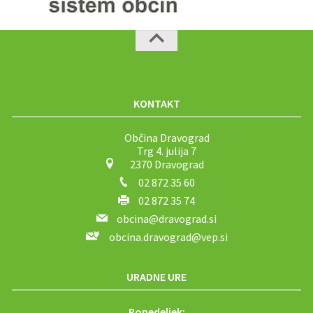
KONTAKT
Občina Dravograd
Trg 4. julija 7
2370 Dravograd
02 872 35 60
02 872 35 74
obcina@dravograd.si
obcina.dravograd@vep.si
URADNE URE
Ponedeljek: