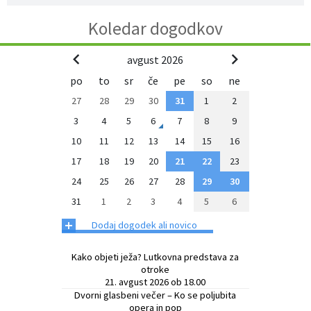
Občinski časopis
Koledar dogodkov
Proračun občine
avgust 2026
po
to
sr
če
pe
so
ne
27
28
29
30
31
1
2
3
4
5
6
7
8
9
10
11
12
13
14
15
16
17
18
19
20
21
22
23
24
25
26
27
28
29
30
31
1
2
3
4
5
6
+
Dodaj dogodek ali novico
Kako objeti ježa? Lutkovna predstava za
otroke
21. avgust 2026 ob 18.00
Dvorni glasbeni večer – Ko se poljubita
opera in pop