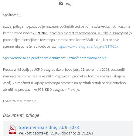
.jpg
Zaščita prijaviteljev
Javni razpisi in objave
Izleti in poti
Svet za preventivo in vzgojo v cestnem prometu
Spoštovani,
Katalog informacij javnega značaja
Varuhov kotiček
3D model
Sosvet Občine Dravograd in Policijske postaje Dravograd
spodaj prilagamo posodobljen seznam občinskih cest oziroma odseke občinskih cest, na
katerih bo od sobote
23. 9. 202
3,
sproščen promet za tovorna vozila v Občini Dravograd
(o
Fotogalerija
Svet koroške regije
Lokalne volitve
3D predstavitev občine
posodobljenih omejitvah tovornega prometa smo že obveščali tukaj, kjer so prve
spremembe označene z rdečo barvo:
https://www.dravograd.si/objava/817621
).
Organigram
Projekti in investicije
Virtualna panorama
Spremembe so na priloženem dokumentu označene z modro barvo.
Uradne ure
Strategije Občine Dravograd - Lokalni program za kulturo Občine Dravograd za obdobje 2024–2028
Predstavniki podjetja JKP Dravograd d.o.o. bodo jutri, 21. septembra 2023, odstranili
nameščene prometne znake 2207 (Prepovedan promet za tovorna vozila ali skupine
vozil). Za možnost izvajanja tovornega prometa na gozdnih cestah pa se je potrebno
Z mladinskim delom proti prekarnosti mladih – pilotni projekt – DRAVIT DRAVOGRAD
obrniti na predstavnike ZGS, KE Dravograd – Prevalje.
Celostna prometna strategija
Hvala za razumevanje.
Lokalni program za mladino 2023 – 2028
Dokumenti, priloge
Sprememba z dne, 23. 9. 2023
Občinski predpisi
Velikost datoteke: 729 KB
, dodano: 21.09.2023