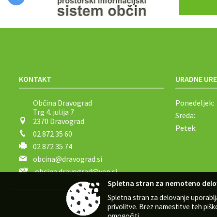
KONTAKT
URADNE URE
Občina Dravograd
Ponedeljek:
Trg 4. julija 7
Sreda:
2370 Dravograd
Petek:
02 872 35 60
02 872 35 74
obcina@dravograd.si
obcina.dravograd@vep.si
Spletna stran za nemoteno delo
Spletna stran za delovanje uporabl
privolitve. Brez namestitve teh p
omogočiti.