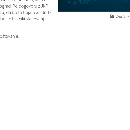
vograd. Po dogovoru z JKP
, da bo to trajalo 30 dni bi
Vzorčna 
oste lastniki stanovanj
poštovanje.