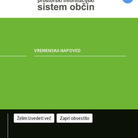
VREMENSKA NAPOVED
Želim izvedeti več
Zapri obvestilo