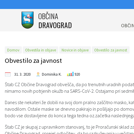
OBČINA
DRAVOGRAD
Za pričetek iskanja kliknite na puščico >
Katalog informacij javnega značaja
OBVESTILA IN OBJAVE
OBČINSKA UPRAVA
ORGANI OBČINE
OBČINSKI SVET
E-OBČINA
LOKALNO
TURIZEM
OBČINA
OBČI
Vizitka občine
Poobl. za inf. javnega značaja
Župan občine
Člani občinskega sveta
Naloge in pristojnosti
Anketa
Vloge in obrazci
Pomembne številke
Info pisarna
Domov
Obvestila in objave
Novice in objave
Obvestilo za javnost
Predstavitev občine
Podžupan občine
Seje občinskega sveta
Imenik zaposlenih
Novice in objave
Predlogi in pobude
Javni zavodi
O turizmu
Obvestilo za javnost
Grb in zastava
OBČINSKI SVET
Komisije in odbori
Uradne ure - delovni čas
Vprašajte občino
Društva in združenja
Kažipoti
Grafična podoba Občine Dravograd za promocijske namene
31. 3. 2020
Dominika K.
920
Občinski praznik
Nadzorni odbor
Za dojenju prijazno mesto
Bodite obveščeni
Dravograd zdravo mesto
Posebnosti in poti
Štab CZ Občine Dravograd obvešča, da po trenutnih uradnih podatk
nimamo novih potrjenih okužb na SARS-CoV-2. Ostajamo pri sedmih 
Občinski nagrajenci
Občinska volilna komisija (OVK)
Lokalni utrip
Analize pitne vode
Znamenitosti
Danes ste nekateri že dobili na svoj dom pralno zaščitno masko, ka
navodilom. Ostale maske se dnevno pakirajo in pošiljajo po domov
Krajevne skupnosti
Dogodki in prireditve
Slovo naših občanov
Gostinstvo
Medobčinska uprava občin Mežiške doline in Občine Dravograd
bodo vse dostavljene do konca tega tedna oz.začetka naslednjega
Štab CZ je skupaj z upravnikom stanovanj, to je Proračunski sklad 
Varstvo osebnih podatkov
Civilna zaščita in reševanje
Zapore cest
Prenočišča
Občine Dravograd, sprejel odločitev, da bo razkuževanja v večstanov