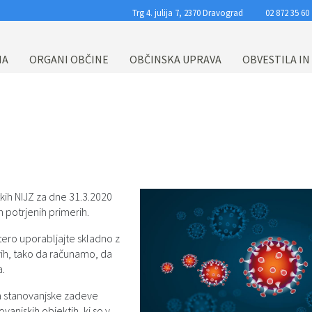
Trg 4. julija 7, 2370 Dravograd
02 872 35 60
NA
ORGANI OBČINE
OBČINSKA UPRAVA
OBVESTILA IN
ih NIJZ za dne 31.3.2020
potrjenih primerih.
tero uporabljajte skladno z
ih, tako da računamo, da
.
za stanovanjske zadeve
anjskih objektih, ki so v