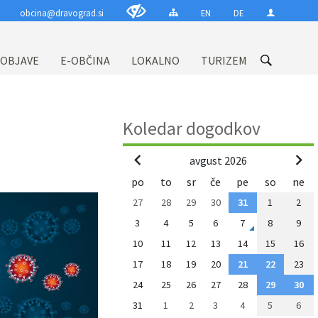
obcina@dravograd.si
EN
DE
 OBJAVE
E-OBČINA
LOKALNO
TURIZEM
Koledar dogodkov
avgust 2026
po
to
sr
če
pe
so
ne
27
28
29
30
31
1
2
3
4
5
6
7
8
9
10
11
12
13
14
15
16
17
18
19
20
21
22
23
24
25
26
27
28
29
30
31
1
2
3
4
5
6