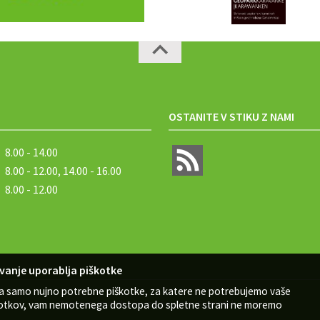
OSTANITE V STIKU Z NAMI
8.00 - 14.00
8.00 - 12.00, 14.00 - 16.00
8.00 - 12.00
vanje uporablja piškotke
ja samo nujno potrebne piškotke, za katere ne potrebujemo vaše
Zasnova, izvedba in vzdrževanje: Sigmateh d.o.o.
iškotkov, vam nemotenega dostopa do spletne strani ne moremo