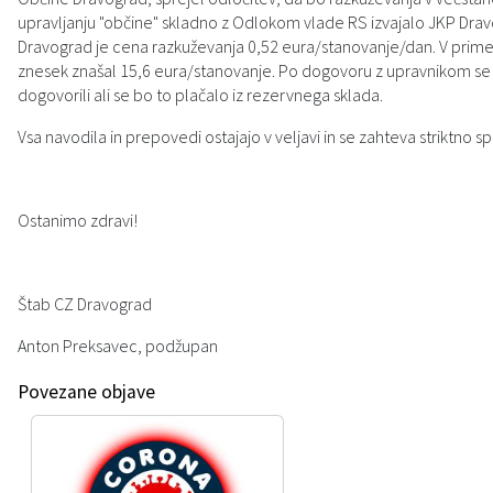
upravljanju "občine" skladno z Odlokom vlade RS izvajalo JKP Dra
Zaščita prijaviteljev
Svet za preventivo in vzgojo v cestnem prometu
Javni razpisi in objave
Izleti in poti
Dravograd je cena razkuževanja 0,52 eura/stanovanje/dan. V primeru
znesek znašal 15,6 eura/stanovanje. Po dogovoru z upravnikom se b
Katalog informacij javnega značaja
Sosvet Občine Dravograd in Policijske postaje Dravograd
Varuhov kotiček
3D model
dogovorili ali se bo to plačalo iz rezervnega sklada.
Vsa navodila in prepovedi ostajajo v veljavi in se zahteva striktno s
Fotogalerija
Svet koroške regije
Lokalne volitve
3D predstavitev občine
Organigram
Projekti in investicije
Virtualna panorama
Ostanimo zdravi!
Uradne ure
Strategije Občine Dravograd - Lokalni program za kulturo Občine Dravograd za obdobje 2024–2028
Štab CZ Dravograd
Z mladinskim delom proti prekarnosti mladih – pilotni projekt – DRAVIT DRAVOGRAD
Anton Preksavec, podžupan
Celostna prometna strategija
Povezane objave
Lokalni program za mladino 2023 – 2028
Občinski predpisi