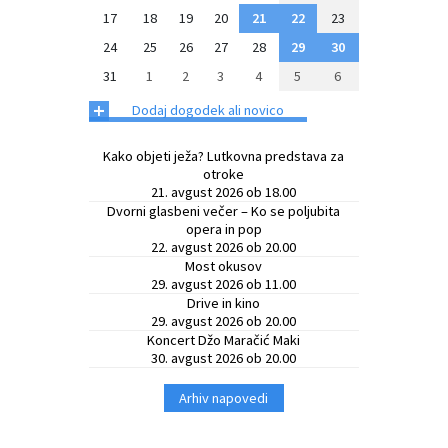
17
18
19
20
21
22
23
24
25
26
27
28
29
30
31
1
2
3
4
5
6
+
Dodaj dogodek ali novico
Kako objeti ježa? Lutkovna predstava za
otroke
21. avgust 2026 ob 18.00
Dvorni glasbeni večer – Ko se poljubita
opera in pop
22. avgust 2026 ob 20.00
Most okusov
29. avgust 2026 ob 11.00
Drive in kino
29. avgust 2026 ob 20.00
Koncert Džo Maračić Maki
30. avgust 2026 ob 20.00
Arhiv napovedi