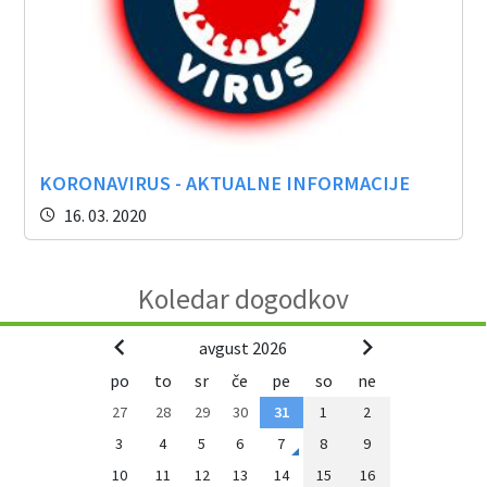
Občinski časopis
Proračun občine
KORONAVIRUS - AKTUALNE INFORMACIJE
16. 03. 2020
Koledar dogodkov
avgust 2026
po
to
sr
če
pe
so
ne
27
28
29
30
31
1
2
3
4
5
6
7
8
9
10
11
12
13
14
15
16