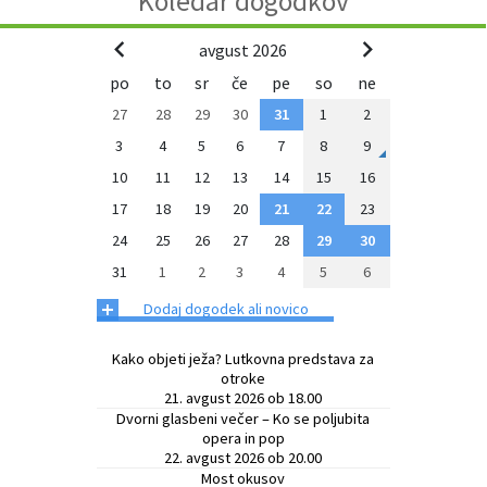
Koledar dogodkov
avgust 2026
po
to
sr
če
pe
so
ne
27
28
29
30
31
1
2
3
4
5
6
7
8
9
10
11
12
13
14
15
16
17
18
19
20
21
22
23
24
25
26
27
28
29
30
31
1
2
3
4
5
6
+
Dodaj dogodek ali novico
Kako objeti ježa? Lutkovna predstava za
otroke
21. avgust 2026 ob 18.00
Dvorni glasbeni večer – Ko se poljubita
opera in pop
22. avgust 2026 ob 20.00
Most okusov