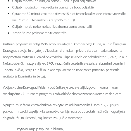
Obljubimo svoji družini, da bomo kuhali in jedli bolj zdravo!
Obljubimo otrokom več vadbe in pomoč, da bodo bolj aktivni!
Občinski časopis
Opravimo 30 minut zmerne aktivnosti 5 krat tedensko ali visoke intenzivne vadbe
vsaj 75 minut tedensko (3 krat po 25 minut)!
Proračun občine
Obljubimo, da ne bomo kadili, oziroma bomo prenehali!
Zmanjšajmo prekomerno telesno težo!
Kulturni program so poleg MoPZ sooblikovali člani koronarnega kluba, skupin Črneče in
Dravograd s svojci in prijatelji. V kratkem dramskem prizoru sta dva mlada radovedna
nogometaša Matic in Tilen od devetošolca Filipa izvedela vse o defibrilatorju; Zala, Taja in
Neža so ob srčkih razpravljale o SRCU v različnih besednih zvezah; z izbranimi pesmimi
Toneta Pavčka, Ferija Lainščka in Andreja Rozmana Roze pa sta prireditev popestrila
recitatorja Dominika in Sergej.
Vodja skupine Dravograd Friderik Ločičnik se je predavateljici, govornikoma in vsem
sodelujočim v kulturnem programu zahvalil s šopkom oziroma skromnim darilcem.
S prijetnimi vižami je srca obiskovalcev ogrel mladi harmonikaš Dominik, ki jih je s
poskočnimi zvoki popeljal v kavarno dvorca, kjer so se ob dobrotah naših članic gostje še
dolgo družili in klepetali, saj, kot sta zaključila recitatorja:
Pogovarjanje je toplina in bližina,