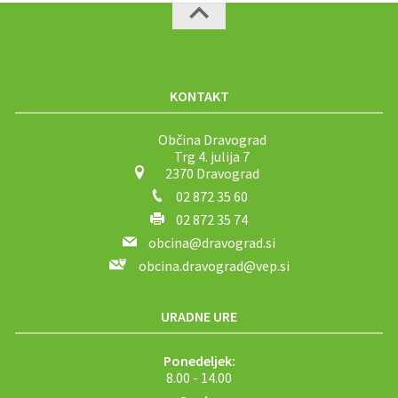
KONTAKT
Občina Dravograd
Trg 4. julija 7
2370 Dravograd
02 872 35 60
02 872 35 74
obcina@dravograd.si
obcina.dravograd@vep.si
URADNE URE
Ponedeljek:
8.00 - 14.00