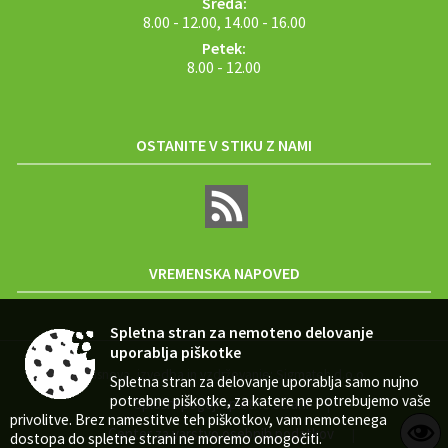
Sreda:
8.00 - 12.00, 14.00 - 16.00
Petek:
8.00 - 12.00
OSTANITE V STIKU Z NAMI
VREMENSKA NAPOVED
Spletna stran za nemoteno delovanje
uporablja piškotke
Zasnova, izvedba in vzdrževanje: Sigmateh d.o.o.
Spletna stran za delovanje uporablja samo nujno
potrebne piškotke, za katere ne potrebujemo vaše
Splošni pogoji spletne strani
|
privolitve. Brez namestitve teh piškotkov, vam nemotenega
Center za varstvo osebnih podatkov
|
dostopa do spletne strani ne moremo omogočiti.