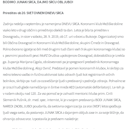
BODIMO JUNAKI SRCA, DAJMO SRCU OBLJUBO!
Zaščita prijaviteljev
Javni razpisi in objave
Izleti in poti
Svet za preventivo in vzgojo v cestnem prometu
Prireditev ob 20. SVETOVNEM DNEVU SRCA
Katalog informacij javnega značaja
Varuhov kotiček
3D model
Sosvet Občine Dravograd in Policijske postaje Dravograd
Zadnja nedelja v septembru je namenjena DNEVU SRCA. Koronarni klub Mežiške doline
vsako leto v drugi občini s prireditvijo obeleži ta dan. Letos je bila ta prireditev v
Fotogalerija
Svet koroške regije
Lokalne volitve
3D predstavitev občine
Dravogradu, in sicer v soboto, 28. 9. 2019, ob 17. uri v dvorcu Bukovje. Organizatorji smo
bili Občina Dravograd in Koronarni klub Mežiške doline, skupini Črneče in Dravograd.
Polno dvorano (gostje so bili med drugimi tudi člani vseh 9 skupin koronarnega kluba) so
Organigram
Projekti in investicije
Virtualna panorama
s pesmimi pozdravili pevci MoPZ Društva upokojencev Dravograd, dobrodošlico je izrekla
ga. županja Marijana Cigala, ob slovesnosti pa je spregovoril predsednik Koronarnega
Uradne ure
Strategije Občine Dravograd - Lokalni program za kulturo Občine Dravograd za obdobje 2024–2028
kluba Mežiške doline g. Alojz Ovnič. Predstavil je pomen koronarnih klubov, ki skrbijo za
redno telesno vadbo in fizično aktivnost tako zdravih ljudi kot registriranih srčnih
Z mladinskim delom proti prekarnosti mladih – pilotni projekt – DRAVIT DRAVOGRAD
bolnikov, skrbijo pa tudi za ozaveščanje ljudi s predavanji s področja zdravja. Pohvalno se
je izrazil tudi glede nameščanja in širitve mreže AED (avtomatski defibrilatorji). Le-teh ja
v našem okolju nad 120. Za vso pomoč se je zahvalil mentorici kluba prim. Cirili
Celostna prometna strategija
Slemenik Pušnik, dr. med. spec. internist, ki je v svojem predavanju BODI JUNAK SRCA,
NAREDI ZAOBLJUBO! poudarila, da svetovna organizacija za srce (WDF) letos spodbuja
Lokalni program za mladino 2023 – 2028
ljudi vsega sveta, da postanejo JUNAK SRCA z dajanjem obljub zase in za svoje bližnje, da
ohranijo zdravo srce. Izpostavila je predvsem naslednje:
Občinski predpisi