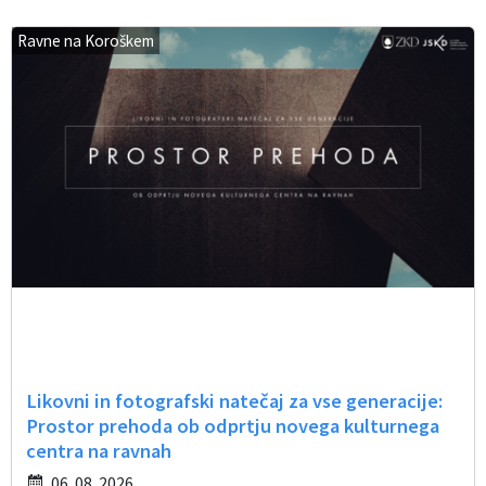
Ravne na Koroškem
Likovni in fotografski natečaj za vse generacije:
Prostor prehoda ob odprtju novega kulturnega
centra na ravnah
06. 08. 2026