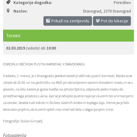
Kategorije dogodka:
Prireditev
Zaščita prijaviteljev
Javni razpisi in objave
Izleti in poti
Svet za preventivo in vzgojo v cestnem prometu
Naslov:
Dravograd
,
2370 Dravograd
Prikaži na zemljevidu
Pot do lokacije
Katalog informacij javnega značaja
Varuhov kotiček
3D model
Sosvet Občine Dravograd in Policijske postaje Dravograd
Termini
Fotogalerija
Svet koroške regije
Lokalne volitve
3D predstavitev občine
02.03.2019
(sobota)
ob
10:00
Organigram
Projekti in investicije
Virtualna panorama
OSREDNJI OBČINSKI PUSTNI KARNEVAL V DRAVOGRADU
Uradne ure
Strategije Občine Dravograd - Lokalni program za kulturo Občine Dravograd za obdobje 2024–2028
V soboto, 2. marca, je v Dravogradu potekal osrednji občinski pustni karneval. Maske so se
zbrale ob 10.00 uri na parkirišču na Meži pri obnovljenem starem dravskem mostu in se v
Z mladinskim delom proti prekarnosti mladih – pilotni projekt – DRAVIT DRAVOGRAD
povorki, na čelu katere je igrala Godba na pihala Ojstrica, odpravile preko mostu do
prireditvenega prostora Lukna, kjer se je odvijalo pustno rajanje s kurenti ter animacijami
Celostna prometna strategija
za otroke. Seveda tudi tokrat ni šlo brez slastnih krofov in toplega čaja. Vreme pa je bilo
letos tako prijetno, da kurenti sploh niso imeli več dela z odganjanjem zime.
Lokalni program za mladino 2023 – 2028
Fotografije: Dušan Gimpelj
Občinski predpisi
Fotogalerija