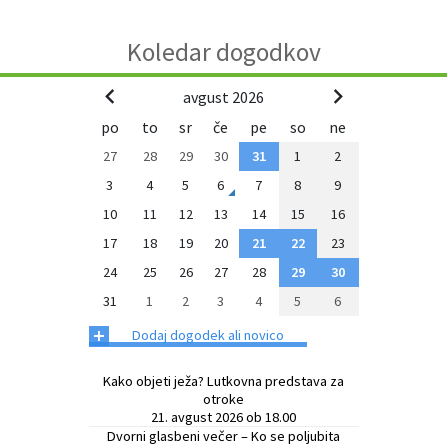
Koledar dogodkov
avgust 2026
po
to
sr
če
pe
so
ne
27
28
29
30
31
1
2
3
4
5
6
7
8
9
10
11
12
13
14
15
16
17
18
19
20
21
22
23
24
25
26
27
28
29
30
31
1
2
3
4
5
6
+
Dodaj dogodek ali novico
Kako objeti ježa? Lutkovna predstava za
otroke
21. avgust 2026 ob 18.00
Dvorni glasbeni večer – Ko se poljubita