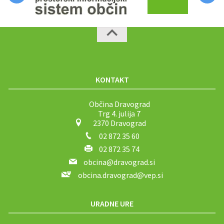
KONTAKT
Občina Dravograd
Trg 4. julija 7
2370 Dravograd
02 872 35 60
02 872 35 74
obcina@dravograd.si
obcina.dravograd@vep.si
URADNE URE