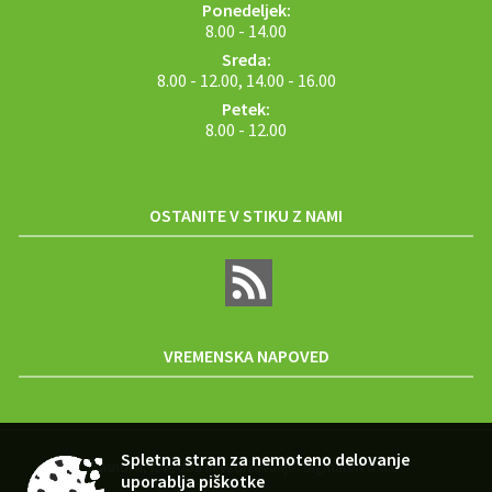
Ponedeljek:
8.00 - 14.00
Sreda:
8.00 - 12.00, 14.00 - 16.00
Petek:
8.00 - 12.00
OSTANITE V STIKU Z NAMI
VREMENSKA NAPOVED
Spletna stran za nemoteno delovanje
Zasnova, izvedba in vzdrževanje: Sigmateh d.o.o.
uporablja piškotke