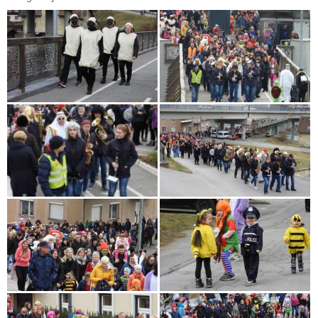
Občinski časopis
Proračun občine