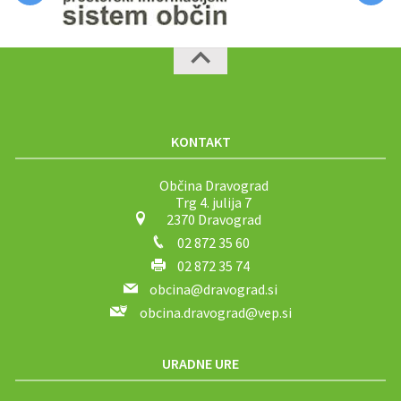
KONTAKT
Občina Dravograd
Trg 4. julija 7
2370 Dravograd
02 872 35 60
02 872 35 74
obcina@dravograd.si
obcina.dravograd@vep.si
URADNE URE