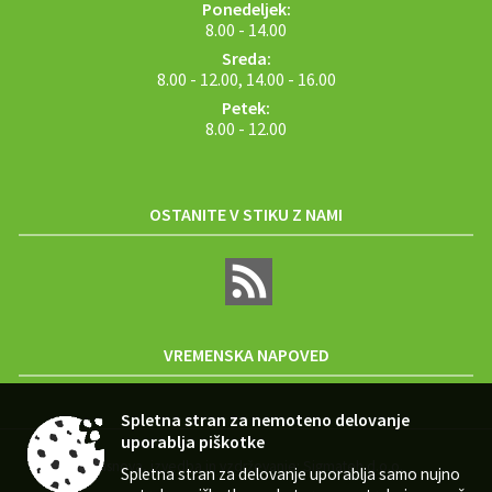
Ponedeljek:
8.00 - 14.00
Sreda:
8.00 - 12.00, 14.00 - 16.00
Petek:
8.00 - 12.00
OSTANITE V STIKU Z NAMI
VREMENSKA NAPOVED
Spletna stran za nemoteno delovanje
uporablja piškotke
Zasnova, izvedba in vzdrževanje: Sigmateh d.o.o.
Spletna stran za delovanje uporablja samo nujno