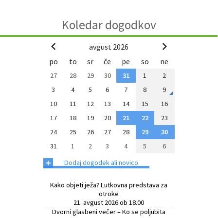
Zaščita prijaviteljev
Javni razpisi in objave
Izleti in poti
Svet za preventivo in vzgojo v cestnem prometu
Koledar dogodkov
Katalog informacij javnega značaja
Varuhov kotiček
3D model
Sosvet Občine Dravograd in Policijske postaje Dravograd
avgust 2026
po
to
sr
če
pe
so
ne
Fotogalerija
Svet koroške regije
Lokalne volitve
3D predstavitev občine
27
28
29
30
31
1
2
Organigram
Projekti in investicije
Virtualna panorama
3
4
5
6
7
8
9
10
11
12
13
14
15
16
Uradne ure
Strategije Občine Dravograd - Lokalni program za kulturo Občine Dravograd za obdobje 2024–2028
17
18
19
20
21
22
23
24
25
26
27
28
29
30
Z mladinskim delom proti prekarnosti mladih – pilotni projekt – DRAVIT DRAVOGRAD
31
1
2
3
4
5
6
Celostna prometna strategija
+
Dodaj dogodek ali novico
Lokalni program za mladino 2023 – 2028
Kako objeti ježa? Lutkovna predstava za
otroke
21. avgust 2026 ob 18.00
Občinski predpisi
Dvorni glasbeni večer – Ko se poljubita