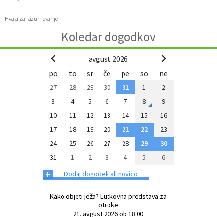
Občinski časopis
Hvala za razumevanje
Koledar dogodkov
Proračun občine
avgust 2026
po
to
sr
če
pe
so
ne
27
28
29
30
31
1
2
3
4
5
6
7
8
9
10
11
12
13
14
15
16
17
18
19
20
21
22
23
24
25
26
27
28
29
30
31
1
2
3
4
5
6
+
Dodaj dogodek ali novico
Kako objeti ježa? Lutkovna predstava za
otroke
21. avgust 2026 ob 18.00