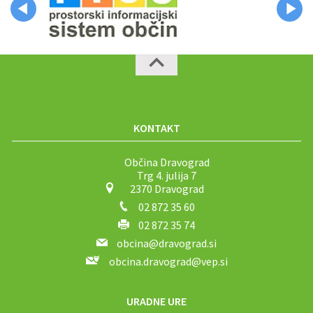
KONTAKT
Občina Dravograd
Trg 4. julija 7
2370 Dravograd
02 872 35 60
02 872 35 74
obcina@dravograd.si
obcina.dravograd@vep.si
URADNE URE