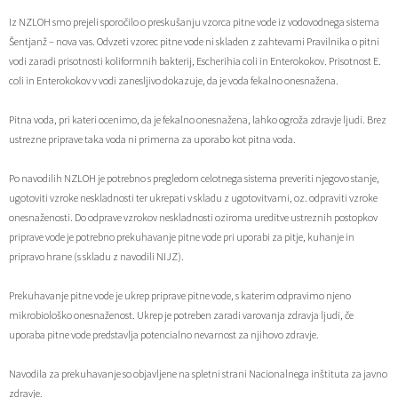
Iz NZLOH smo prejeli sporočilo o preskušanju vzorca pitne vode iz vodovodnega sistema
Zaščita prijaviteljev
Javni razpisi in objave
Izleti in poti
Svet za preventivo in vzgojo v cestnem prometu
Šentjanž – nova vas. Odvzeti vzorec pitne vode ni skladen z zahtevami Pravilnika o pitni
vodi zaradi prisotnosti koliformnih bakterij, Escherihia coli in Enterokokov. Prisotnost E.
Katalog informacij javnega značaja
Varuhov kotiček
3D model
Sosvet Občine Dravograd in Policijske postaje Dravograd
coli in Enterokokov v vodi zanesljivo dokazuje, da je voda fekalno onesnažena.
Fotogalerija
Svet koroške regije
Lokalne volitve
3D predstavitev občine
Pitna voda, pri kateri ocenimo, da je fekalno onesnažena, lahko ogroža zdravje ljudi. Brez
ustrezne priprave taka voda ni primerna za uporabo kot pitna voda.
Organigram
Projekti in investicije
Virtualna panorama
Po navodilih NZLOH je potrebno s pregledom celotnega sistema preveriti njegovo stanje,
ugotoviti vzroke neskladnosti ter ukrepati v skladu z ugotovitvami, oz. odpraviti vzroke
Uradne ure
Strategije Občine Dravograd - Lokalni program za kulturo Občine Dravograd za obdobje 2024–2028
onesnaženosti. Do odprave vzrokov neskladnosti oziroma ureditve ustreznih postopkov
priprave vode je potrebno prekuhavanje pitne vode pri uporabi za pitje, kuhanje in
Z mladinskim delom proti prekarnosti mladih – pilotni projekt – DRAVIT DRAVOGRAD
pripravo hrane (s skladu z navodili NIJZ).
Celostna prometna strategija
Prekuhavanje pitne vode je ukrep priprave pitne vode, s katerim odpravimo njeno
mikrobiološko onesnaženost. Ukrep je potreben zaradi varovanja zdravja ljudi, če
Lokalni program za mladino 2023 – 2028
uporaba pitne vode predstavlja potencialno nevarnost za njihovo zdravje.
Navodila za prekuhavanje so objavljene na spletni strani Nacionalnega inštituta za javno
Občinski predpisi
zdravje.