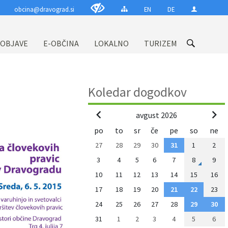
obcina@dravograd.si
EN
DE
 OBJAVE
E-OBČINA
LOKALNO
TURIZEM
Koledar dogodkov
avgust 2026
po
to
sr
če
pe
so
ne
27
28
29
30
31
1
2
3
4
5
6
7
8
9
10
11
12
13
14
15
16
17
18
19
20
21
22
23
24
25
26
27
28
29
30
31
1
2
3
4
5
6