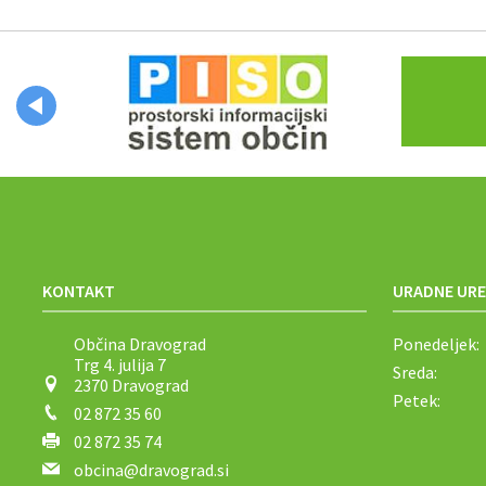
Občinski časopis
Proračun občine
KONTAKT
URADNE URE
Občina Dravograd
Ponedeljek:
Trg 4. julija 7
Sreda:
2370 Dravograd
Petek:
02 872 35 60
02 872 35 74
obcina@dravograd.si