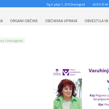
Trg 4. julija 7, 2370 Dravograd
02 872 35 60
NA
ORGANI OBČINE
OBČINSKA UPRAVA
OBVESTILA IN
avic v Dravogradu