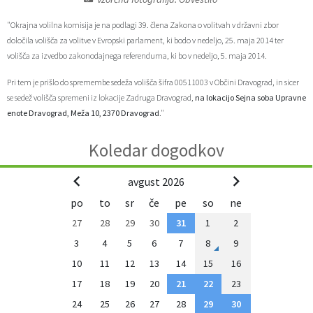
Zaščita prijaviteljev
Javni razpisi in objave
Izleti in poti
Svet za preventivo in vzgojo v cestnem prometu
"Okrajna volilna komisija je na podlagi 39. člena Zakona o volitvah v državni zbor
določila volišča za volitve v Evropski parlament, ki bodo v nedeljo, 25. maja 2014 ter
Katalog informacij javnega značaja
Varuhov kotiček
3D model
Sosvet Občine Dravograd in Policijske postaje Dravograd
volišča za izvedbo zakonodajnega referenduma, ki bo v nedeljo, 5. maja 2014.
Pri tem je prišlo do spremembe sedeža volišča šifra 00511003 v Občini Dravograd, in sicer
Fotogalerija
Svet koroške regije
Lokalne volitve
3D predstavitev občine
se sedež volišča spremeni iz lokacije Zadruga Dravograd,
na lokacijo Sejna soba Upravne
enote Dravograd, Meža 10, 2370 Dravograd
."
Organigram
Projekti in investicije
Virtualna panorama
Koledar dogodkov
Uradne ure
Strategije Občine Dravograd - Lokalni program za kulturo Občine Dravograd za obdobje 2024–2028
avgust 2026
Z mladinskim delom proti prekarnosti mladih – pilotni projekt – DRAVIT DRAVOGRAD
po
to
sr
če
pe
so
ne
27
28
29
30
31
1
2
Celostna prometna strategija
3
4
5
6
7
8
9
10
11
12
13
14
15
16
Lokalni program za mladino 2023 – 2028
17
18
19
20
21
22
23
Občinski predpisi
24
25
26
27
28
29
30