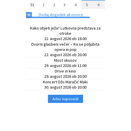
31
1
2
3
4
5
6
Občinski časopis
+
Dodaj dogodek ali novico
Proračun občine
Kako objeti ježa? Lutkovna predstava za
otroke
21. avgust 2026 ob 18.00
Dvorni glasbeni večer – Ko se poljubita
opera in pop
22. avgust 2026 ob 20.00
Most okusov
29. avgust 2026 ob 11.00
Drive in kino
29. avgust 2026 ob 20.00
Koncert Džo Maračić Maki
30. avgust 2026 ob 20.00
Arhiv napovedi