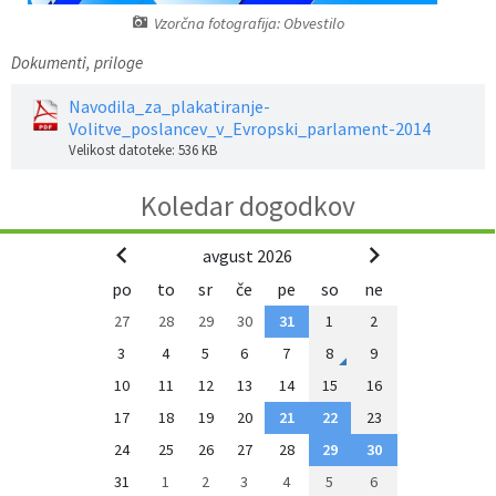
Vzorčna fotografija: Obvestilo
Zaščita prijaviteljev
Javni razpisi in objave
Izleti in poti
Svet za preventivo in vzgojo v cestnem prometu
Dokumenti, priloge
Katalog informacij javnega značaja
Varuhov kotiček
3D model
Sosvet Občine Dravograd in Policijske postaje Dravograd
Navodila_za_plakatiranje-
Volitve_poslancev_v_Evropski_parlament-2014
Fotogalerija
Svet koroške regije
Lokalne volitve
3D predstavitev občine
Velikost datoteke: 536 KB
Organigram
Projekti in investicije
Virtualna panorama
Koledar dogodkov
Uradne ure
Strategije Občine Dravograd - Lokalni program za kulturo Občine Dravograd za obdobje 2024–2028
avgust 2026
po
to
sr
če
pe
so
ne
Z mladinskim delom proti prekarnosti mladih – pilotni projekt – DRAVIT DRAVOGRAD
27
28
29
30
31
1
2
3
4
5
6
7
8
9
Celostna prometna strategija
10
11
12
13
14
15
16
17
18
19
20
21
22
23
Lokalni program za mladino 2023 – 2028
24
25
26
27
28
29
30
Občinski predpisi
31
1
2
3
4
5
6