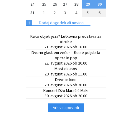
24
25
26
27
28
29
30
Občinski časopis
31
1
2
3
4
5
6
+
Dodaj dogodek ali novico
Proračun občine
Kako objeti ježa? Lutkovna predstava za
otroke
21. avgust 2026 ob 18.00
Dvorni glasbeni večer – Ko se poljubita
opera in pop
22. avgust 2026 ob 20.00
Most okusov
29. avgust 2026 ob 11.00
Drive in kino
29. avgust 2026 ob 20.00
Koncert Džo Maračić Maki
30. avgust 2026 ob 20.00
Arhiv napovedi