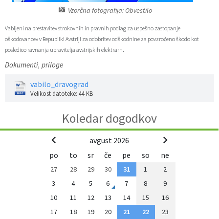
Vzorčna fotografija: Obvestilo
Zaščita prijaviteljev
Javni razpisi in objave
Izleti in poti
Svet za preventivo in vzgojo v cestnem prometu
Vabljeni na prestavitev strokovnih in pravnih podlag za uspešno zastopanje
Katalog informacij javnega značaja
Varuhov kotiček
3D model
Sosvet Občine Dravograd in Policijske postaje Dravograd
oškodovancev v Republiki Avstriji za odobritev odškodnine za povzročeno škodo kot
posledico ravnanja upravitelja avstrijskih elektrarn.
Fotogalerija
Svet koroške regije
Lokalne volitve
3D predstavitev občine
Dokumenti, priloge
vabilo_dravograd
Organigram
Projekti in investicije
Virtualna panorama
Velikost datoteke: 44 KB
Uradne ure
Strategije Občine Dravograd - Lokalni program za kulturo Občine Dravograd za obdobje 2024–2028
Koledar dogodkov
Z mladinskim delom proti prekarnosti mladih – pilotni projekt – DRAVIT DRAVOGRAD
avgust 2026
po
to
sr
če
pe
so
ne
Celostna prometna strategija
27
28
29
30
31
1
2
3
4
5
6
7
8
9
Lokalni program za mladino 2023 – 2028
10
11
12
13
14
15
16
Občinski predpisi
17
18
19
20
21
22
23