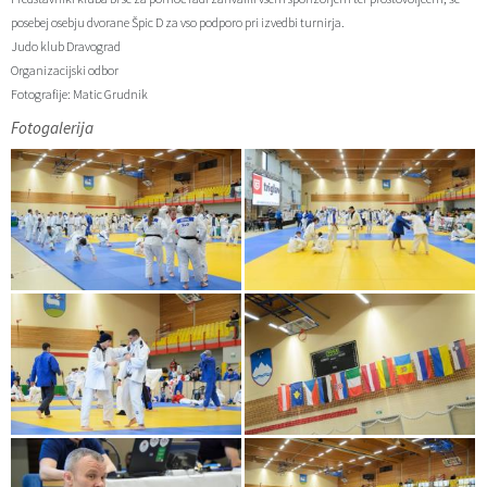
posebej osebju dvorane Špic D za vso podporo pri izvedbi turnirja.
Občinski časopis
Judo klub Dravograd
Organizacijski odbor
Proračun občine
Fotografije: Matic Grudnik
Fotogalerija