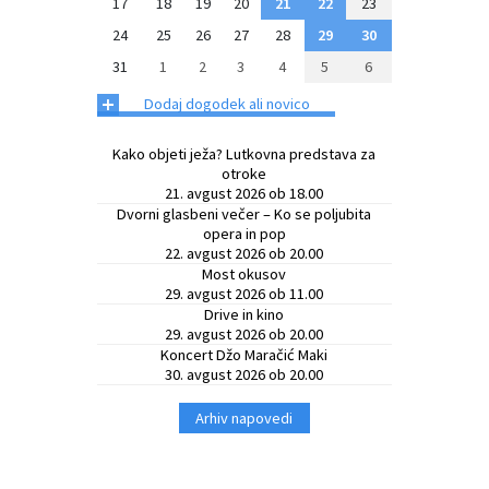
17
18
19
20
21
22
23
24
25
26
27
28
29
30
31
1
2
3
4
5
6
+
Dodaj dogodek ali novico
Kako objeti ježa? Lutkovna predstava za
otroke
21. avgust 2026 ob 18.00
Dvorni glasbeni večer – Ko se poljubita
opera in pop
22. avgust 2026 ob 20.00
Most okusov
29. avgust 2026 ob 11.00
Drive in kino
29. avgust 2026 ob 20.00
Koncert Džo Maračić Maki
30. avgust 2026 ob 20.00
Arhiv napovedi