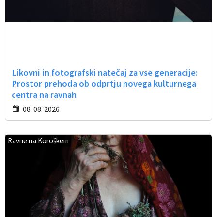
Likovni in fotografski natečaj za vse generacije:
Prostor prehoda ob odprtju novega kulturnega
centra na ravnah
08. 08. 2026
Ravne na Koroškem