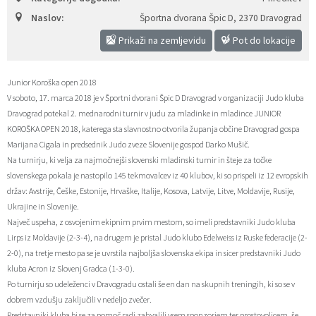
Naslov:
Športna dvorana Špic D
,
2370 Dravograd
Zaščita prijaviteljev
Javni razpisi in objave
Izleti in poti
Svet za preventivo in vzgojo v cestnem prometu
Prikaži na zemljevidu
Pot do lokacije
Katalog informacij javnega značaja
Varuhov kotiček
3D model
Sosvet Občine Dravograd in Policijske postaje Dravograd
Junior Koroška open 2018
Fotogalerija
Svet koroške regije
Lokalne volitve
3D predstavitev občine
V soboto, 17. marca 2018 je v Športni dvorani Špic D Dravograd v organizaciji Judo kluba
Dravograd potekal 2. mednarodni turnir v judu za mladinke in mladince JUNIOR
Organigram
Projekti in investicije
Virtualna panorama
KOROŠKA OPEN 2018, katerega sta slavnostno otvorila županja občine Dravograd gospa
Marijana Cigala in predsednik Judo zveze Slovenije gospod Darko Mušič.
Uradne ure
Strategije Občine Dravograd - Lokalni program za kulturo Občine Dravograd za obdobje 2024–2028
Na turnirju, ki velja za najmočnejši slovenski mladinski turnir in šteje za točke
slovenskega pokala je nastopilo 145 tekmovalcev iz 40 klubov, ki so prispeli iz 12 evropskih
držav: Avstrije, Češke, Estonije, Hrvaške, Italije, Kosova, Latvije, Litve, Moldavije, Rusije,
Z mladinskim delom proti prekarnosti mladih – pilotni projekt – DRAVIT DRAVOGRAD
Ukrajine in Slovenije.
Največ uspeha, z osvojenim ekipnim prvim mestom, so imeli predstavniki Judo kluba
Celostna prometna strategija
Lirps iz Moldavije (2-3-4), na drugem je pristal Judo klubo Edelweiss iz Ruske federacije (2-
2-0), na tretje mesto pa se je uvrstila najboljša slovenska ekipa in sicer predstavniki Judo
Lokalni program za mladino 2023 – 2028
kluba Acron iz Slovenj Gradca (1-3-0).
Po turnirju so udeleženci v Dravogradu ostali še en dan na skupnih treningih, ki so se v
dobrem vzdušju zaključili v nedeljo zvečer.
Občinski predpisi
Predstavniki kluba bi se za pomoč radi zahvalili vsem sponzorjem ter prostovoljcem, še