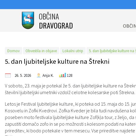
OBČINA
DRAVOGRAD
Za pričetek iskanja kliknite na puščico >
Katalog informacij javnega značaja
OBVESTILA IN OBJAVE
OBČINSKA UPRAVA
ORGANI OBČINE
OBČINSKI SVET
E-OBČINA
LOKALNO
TURIZEM
OBČINA
OBČI
Vizitka občine
Poobl. za inf. javnega značaja
Župan občine
Člani občinskega sveta
Naloge in pristojnosti
Anketa
Vloge in obrazci
Pomembne številke
Info pisarna
Domov
Obvestila in objave
Lokalni utrip
5. dan ljubiteljske kulture na 
Predstavitev občine
Podžupan občine
Seje občinskega sveta
Imenik zaposlenih
Novice in objave
Predlogi in pobude
Javni zavodi
O turizmu
5. dan ljubiteljske kulture na Štrekni
Grb in zastava
OBČINSKI SVET
Komisije in odbori
Uradne ure - delovni čas
Vprašajte občino
Društva in združenja
Kažipoti
Grafična podoba Občine Dravograd za promocijske namene
26. 5. 2026
Anja K.
128
Občinski praznik
Nadzorni odbor
Za dojenju prijazno mesto
Bodite obveščeni
Dravograd zdravo mesto
Posebnosti in poti
V soboto, 23. maja je potekal že 5. dan ljubiteljske kulture na Štrekni
številni ljubiteljski umetniki vzdolž celotne kolesarske poti Štrekna.
Občinski nagrajenci
Občinska volilna komisija (OVK)
Lokalni utrip
Analize pitne vode
Znamenitosti
Letos je Festival ljubiteljske kulture, ki poteka od 15. maja do 15. 
Kosovelu in Zofki Kvedrovi. Zofka Kveder je bila tudi navdušena kol
Krajevne skupnosti
Dogodki in prireditve
Slovo naših občanov
Gostinstvo
Medobčinska uprava občin Mežiške doline in Občine Dravograd
poseben moto festivala ljubiteljske kulture Zof(k)a tour, z željo, da 
zapustiti domačo zofo in se po možnosti s kolesom podati na katero
Varstvo osebnih podatkov
Civilna zaščita in reševanje
Zapore cest
Prenočišča
prireditev, ki bodo potekale v tem mesecu. Vse prireditve najdete l