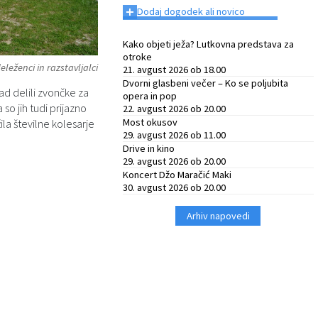
+
Dodaj dogodek ali novico
Kako objeti ježa? Lutkovna predstava za
otroke
eleženci in razstavljalci
21. avgust 2026 ob 18.00
Dvorni glasbeni večer – Ko se poljubita
ad delili zvončke za
opera in pop
o jih tudi prijazno
22. avgust 2026 ob 20.00
Most okusov
la številne kolesarje
29. avgust 2026 ob 11.00
Drive in kino
29. avgust 2026 ob 20.00
Koncert Džo Maračić Maki
30. avgust 2026 ob 20.00
Arhiv napovedi