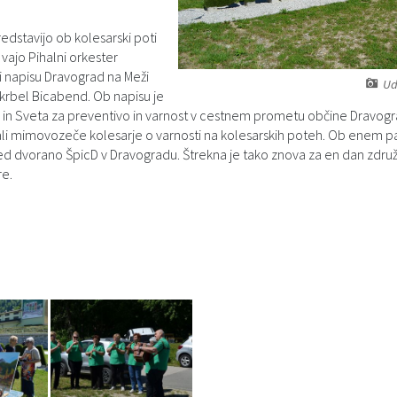
edstavijo ob kolesarski poti
 vajo Pihalni orkester
i napisu Dravograd na Meži
Ud
oskrbel Bicabend. Ob napisu je
ka in Sveta za preventivo in varnost v cestnem prometu občine Dravogr
ali mimovozeče kolesarje o varnosti na kolesarskih poteh. Ob enem pa s
pred dvorano ŠpicD v Dravogradu. Štrekna je tako znova za en dan združi
re.