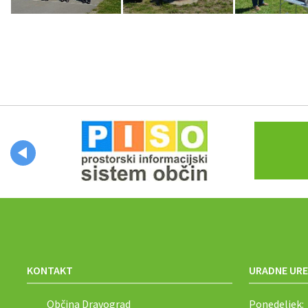
Občinski časopis
Proračun občine
KONTAKT
URADNE URE
Občina Dravograd
Ponedeljek: