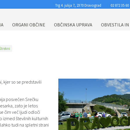
Trg 4. julija 7, 2370 Dravograd
02 872 35 60
NA
ORGANI OBČINE
OBČINSKA UPRAVA
OBVESTILA IN
Štrekni
, kjer so se predstavili
junija posvečen Srečku
esarka, zato je letos
se čim več ljudi odloči
 izmed številnih kulturnih
ahko tudi na spletni strani