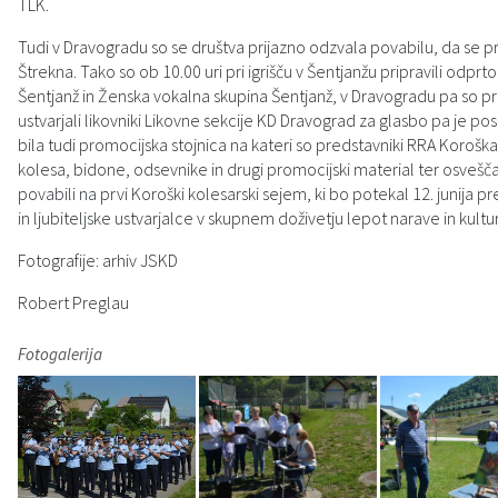
TLK.
Zaščita prijaviteljev
Svet za preventivo in vzgojo v cestnem prometu
Javni razpisi in objave
Izleti in poti
Tudi v Dravogradu so se društva prijazno odzvala povabilu, da se pr
Štrekna. Tako so ob 10.00 uri pri igrišču v Šentjanžu pripravili odprto
Katalog informacij javnega značaja
Sosvet Občine Dravograd in Policijske postaje Dravograd
Varuhov kotiček
3D model
Šentjanž in Ženska vokalna skupina Šentjanž, v Dravogradu pa so pr
ustvarjali likovniki Likovne sekcije KD Dravograd za glasbo pa je p
Fotogalerija
Svet koroške regije
Lokalne volitve
3D predstavitev občine
bila tudi promocijska stojnica na kateri so predstavniki RRA Koroš
kolesa, bidone, odsevnike in drugi promocijski material ter osvešč
povabili na prvi Koroški kolesarski sejem, ki bo potekal 12. junija 
Organigram
Projekti in investicije
Virtualna panorama
in ljubiteljske ustvarjalce v skupnem doživetju lepot narave in kultu
Uradne ure
Strategije Občine Dravograd - Lokalni program za kulturo Občine Dravograd za obdobje 2024–2028
Fotografije: arhiv JSKD
Robert Preglau
Z mladinskim delom proti prekarnosti mladih – pilotni projekt – DRAVIT DRAVOGRAD
Fotogalerija
Celostna prometna strategija
Lokalni program za mladino 2023 – 2028
Občinski predpisi