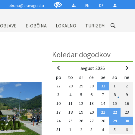
obcina@dravograd.si
EN
DE
 OBJAVE
E-OBČINA
LOKALNO
TURIZEM
Koledar dogodkov
avgust 2026
po
to
sr
če
pe
so
ne
27
28
29
30
31
1
2
3
4
5
6
7
8
9
10
11
12
13
14
15
16
17
18
19
20
21
22
23
24
25
26
27
28
29
30
31
1
2
3
4
5
6