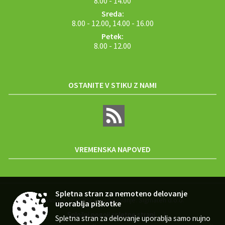
Sreda:
8.00 - 12.00, 14.00 - 16.00
Petek:
8.00 - 12.00
OSTANITE V STIKU Z NAMI
VREMENSKA NAPOVED
Spletna stran za nemoteno delovanje
Zasnova, izvedba in vzdrževanje: Sigmateh d.o.o.
uporablja piškotke
Splošni pogoji spletne strani
|
Spletna stran za delovanje uporablja samo nujno