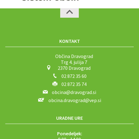
KONTAKT
Občina Dravograd
Trg 4. julija 7
2370 Dravograd
02 872 35 60
02 872 35 74
obcina@dravograd.si
obcina.dravograd@vep.si
URADNE URE
Ponedeljek:
8.00 - 14.00