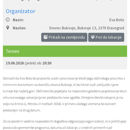
Zaščita prijaviteljev
Javni razpisi in objave
Izleti in poti
Svet za preventivo in vzgojo v cestnem prometu
Organizator
Naziv:
Eva Boto
Katalog informacij javnega značaja
Varuhov kotiček
3D model
Sosvet Občine Dravograd in Policijske postaje Dravograd
Naslov:
Dvorec Bukovje, Bukovje 13
,
2370 Dravograd
Fotogalerija
Svet koroške regije
Lokalne volitve
3D predstavitev občine
Prikaži na zemljevidu
Pot do lokacije
Termini
Organigram
Projekti in investicije
Virtualna panorama
19.06.2026
(petek)
ob
20:30
Uradne ure
Strategije Občine Dravograd - Lokalni program za kulturo Občine Dravograd za obdobje 2024–2028
Domačinka Eva Boto bo pripravila uvod v praznovanje letošnjega občinskega praznika z
Z mladinskim delom proti prekarnosti mladih – pilotni projekt – DRAVIT DRAVOGRAD
intimnim koncertom na dvorišču dvorca Bukovje, ki bo hkrati tudi zaključek njene
turneje Kje najbolj gori. Občinstvo bo popeljala na nepozabno glasbeno popotovanje skozi
Celostna prometna strategija
vrhunce svojega ustvarjanja ter predstavila nove zgodbe. Omejeno število vstopnic je na
voljo na Entrio.si, Petrolu in trafikah 3DVA. V primeru slabega vremena bo koncert
Lokalni program za mladino 2023 – 2028
prestavljen na drug datum.
Za razpored in vsebino napovedanih dogodkov odgovarjajo organizatorji, ki si pridržujejo
Občinski predpisi
pravico do spremembe programa, datuma ali lokacije, v izrednih primerih tudi