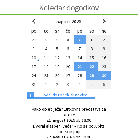
Koledar dogodkov
avgust 2026
po
to
sr
če
pe
so
ne
27
28
29
30
31
1
2
3
4
5
6
7
8
9
10
11
12
13
14
15
16
17
18
19
20
21
22
23
24
25
26
27
28
29
30
31
1
2
3
4
5
6
+
Dodaj dogodek ali novico
Kako objeti ježa? Lutkovna predstava za
otroke
21. avgust 2026 ob 18.00
Dvorni glasbeni večer – Ko se poljubita
opera in pop
22. avgust 2026 ob 20.00