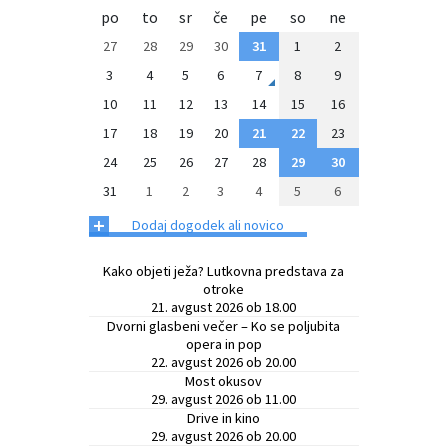
po
to
sr
če
pe
so
ne
27
28
29
30
31
1
2
3
4
5
6
7
8
9
10
11
12
13
14
15
16
17
18
19
20
21
22
23
24
25
26
27
28
29
30
31
1
2
3
4
5
6
+
Dodaj dogodek ali novico
Kako objeti ježa? Lutkovna predstava za
otroke
21. avgust 2026 ob 18.00
Dvorni glasbeni večer – Ko se poljubita
opera in pop
22. avgust 2026 ob 20.00
Most okusov
29. avgust 2026 ob 11.00
Drive in kino
29. avgust 2026 ob 20.00