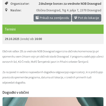
Organizator:
Združenje borcev za vrednote NOB Dravograd
Zaščita prijaviteljev
Javni razpisi in objave
Izleti in poti
Svet za preventivo in vzgojo v cestnem prometu
Naslov:
Občina Dravograd, Trg 4. julija 7
,
2370 Dravograd
Prikaži na zemljevidu
Pot do lokacije
Katalog informacij javnega značaja
Varuhov kotiček
3D model
Sosvet Občine Dravograd in Policijske postaje Dravograd
Termini
Fotogalerija
Svet koroške regije
Lokalne volitve
3D predstavitev občine
29.10.2025
(sreda)
ob
16:00
Organigram
Projekti in investicije
Virtualna panorama
Občinski odbor ZB za vrednote NOB Dravograd organizira občinsko komemoracijo pri
Uradne ure
Strategije Občine Dravograd - Lokalni program za kulturo Občine Dravograd za obdobje 2024–2028
spomeniku vsem žrtvam vojn pri občinski stavbi Dravograd. V programu sodelujejo učenci
osnovnih šol, KD Črneče, MoPZ Šempetrski pavri in Pihalni orkester Šentjanž.
Z mladinskim delom proti prekarnosti mladih – pilotni projekt – DRAVIT DRAVOGRAD
Za razpored in vsebino napovedanih dogodkov odgovarjajo organizatorji, ki si pridržujejo
Celostna prometna strategija
pravico do spremembe programa, datuma ali lokacije, v izrednih primerih tudi
odpovedati dogodka.
Lokalni program za mladino 2023 – 2028
Dogodki v občini
Občinski predpisi