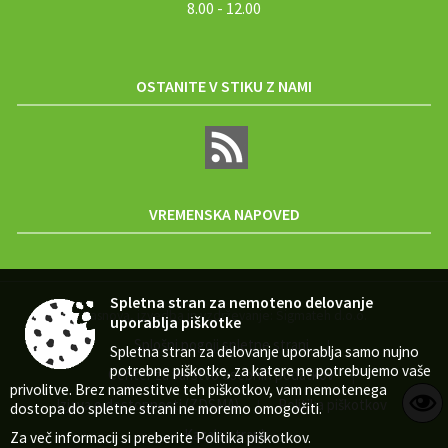
8.00 - 12.00
OSTANITE V STIKU Z NAMI
VREMENSKA NAPOVED
Spletna stran za nemoteno delovanje
Zasnova, izvedba in vzdrževanje: Sigmateh d.o.o.
uporablja piškotke
Splošni pogoji spletne strani
|
Spletna stran za delovanje uporablja samo nujno
potrebne piškotke, za katere ne potrebujemo vaše
Center za varstvo osebnih podatkov
|
privolitve. Brez namestitve teh piškotkov, vam nemotenega
Izjava o dostopnosti (ZDSMA)
Politika piškotkov
|
|
dostopa do spletne strani ne moremo omogočiti.
Kazalo strani
Za več informacij si preberite
Politika piškotkov
.