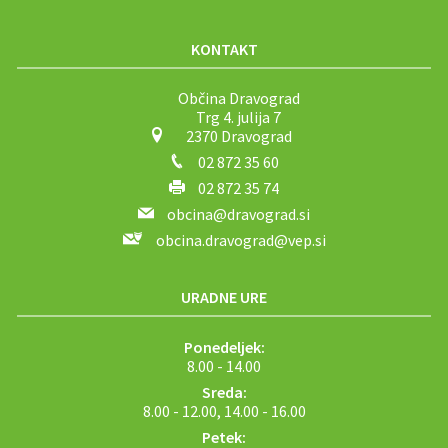
KONTAKT
Občina Dravograd
Trg 4. julija 7
2370 Dravograd
02 872 35 60
02 872 35 74
obcina@dravograd.si
obcina.dravograd@vep.si
URADNE URE
Ponedeljek:
8.00 - 14.00
Sreda:
8.00 - 12.00, 14.00 - 16.00
Petek: