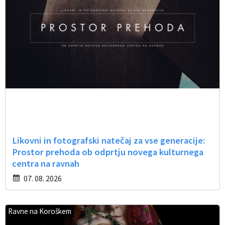
Likovni in fotografski natečaj za vse generacije:
Prostor prehoda ob odprtju novega kulturnega
centra na ravnah
07. 08. 2026
Ravne na Koroškem