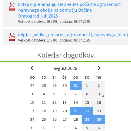
Sklep o prenehanju zelo velike požarne ogroženosti
Občinski časopis
naravnega okolja na območju Občine
Dravograd_julij2025
Velikost datoteke: 832 KB
, dodano: 08.07.2025
Proračun občine
odglas_velike_pozarne_ogrozenosti_naravnega_okolja
Velikost datoteke: 142 KB
, dodano: 08.07.2025
Koledar dogodkov
avgust 2026
po
to
sr
če
pe
so
ne
27
28
29
30
31
1
2
3
4
5
6
7
8
9
10
11
12
13
14
15
16
17
18
19
20
21
22
23
24
25
26
27
28
29
30
31
1
2
3
4
5
6