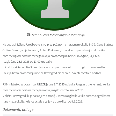
Zaščita prijaviteljev
Javni razpisi in objave
Izleti in poti
Svet za preventivo in vzgojo v cestnem prometu
Katalog informacij javnega značaja
Varuhov kotiček
3D model
Sosvet Občine Dravograd in Policijske postaje Dravograd
Fotogalerija
Svet koroške regije
Lokalne volitve
3D predstavitev občine
Simbolična fotografija: Informacije
Na podlagi 8.člena Uredbe o varstvu pred požarom v naravnem okolju in 32. člena Statuta
Organigram
Projekti in investicije
Virtualna panorama
Občine Dravograd je župan, g. Anton Preksavec, izdal sklep o prenehanju zelo velike
požarne ogroženosti naravnega okolja na območju Občine Dravograd, ki je bila
Uradne ure
Strategije Občine Dravograd - Lokalni program za kulturo Občine Dravograd za obdobje 2024–2028
razglašena 23.6.2025 od 13.00 ure dalje.
Inšpektorat Republike Slovenije za varstvo pred naravnimi in drugimi nesrečami in
Z mladinskim delom proti prekarnosti mladih – pilotni projekt – DRAVIT DRAVOGRAD
Policija bosta na območju občine Dravograd prenehala izvajati poostren nadzor.
Celostna prometna strategija
RS Ministrstvo za obrambo, URSZR je dne 7.7.2025 objavila Razglas o prenehanju velike
požarne ogroženosti naravnega okolja, razglašene 24.junija 2025.
V občini Dravograd, ki je na svojem območju sama razglasila veliko požarno ogroženost
Lokalni program za mladino 2023 – 2028
naravnega okolja, je le -ta ostala v veljavi do preklica, do 8.7.2025.
Dokumenti, priloge
Občinski predpisi