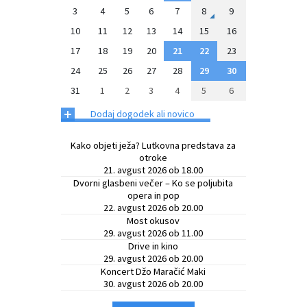
3
4
5
6
7
8
9
10
11
12
13
14
15
16
17
18
19
20
21
22
23
24
25
26
27
28
29
30
31
1
2
3
4
5
6
+
Dodaj dogodek ali novico
Kako objeti ježa? Lutkovna predstava za
otroke
21. avgust 2026 ob 18.00
Dvorni glasbeni večer – Ko se poljubita
opera in pop
22. avgust 2026 ob 20.00
Most okusov
29. avgust 2026 ob 11.00
Drive in kino
29. avgust 2026 ob 20.00
Koncert Džo Maračić Maki
30. avgust 2026 ob 20.00