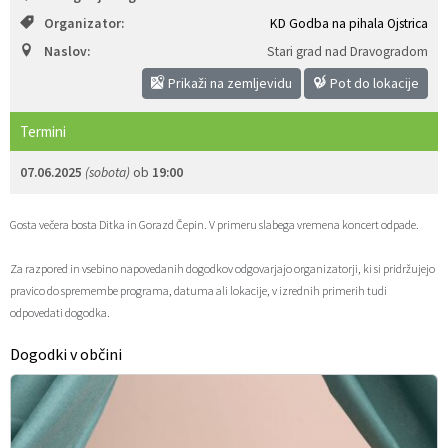
Organizator:
KD Godba na pihala Ojstrica
Zaščita prijaviteljev
Javni razpisi in objave
Izleti in poti
Svet za preventivo in vzgojo v cestnem prometu
Naslov:
Stari grad nad Dravogradom
Katalog informacij javnega značaja
Varuhov kotiček
3D model
Sosvet Občine Dravograd in Policijske postaje Dravograd
Prikaži na zemljevidu
Pot do lokacije
Fotogalerija
Svet koroške regije
Lokalne volitve
3D predstavitev občine
Termini
07.06.2025
(sobota)
ob
19:00
Organigram
Projekti in investicije
Virtualna panorama
Gosta večera bosta Ditka in Gorazd Čepin. V primeru slabega vremena koncert odpade.
Uradne ure
Strategije Občine Dravograd - Lokalni program za kulturo Občine Dravograd za obdobje 2024–2028
Za razpored in vsebino napovedanih dogodkov odgovarjajo organizatorji, ki si pridržujejo
Z mladinskim delom proti prekarnosti mladih – pilotni projekt – DRAVIT DRAVOGRAD
pravico do spremembe programa, datuma ali lokacije, v izrednih primerih tudi
odpovedati dogodka.
Celostna prometna strategija
Dogodki v občini
Lokalni program za mladino 2023 – 2028
Občinski predpisi