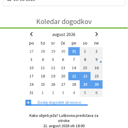
Koledar dogodkov
avgust 2026
po
to
sr
če
pe
so
ne
27
28
29
30
31
1
2
3
4
5
6
7
8
9
10
11
12
13
14
15
16
17
18
19
20
21
22
23
24
25
26
27
28
29
30
31
1
2
3
4
5
6
+
Dodaj dogodek ali novico
Kako objeti ježa? Lutkovna predstava za
otroke
21. avgust 2026 ob 18.00