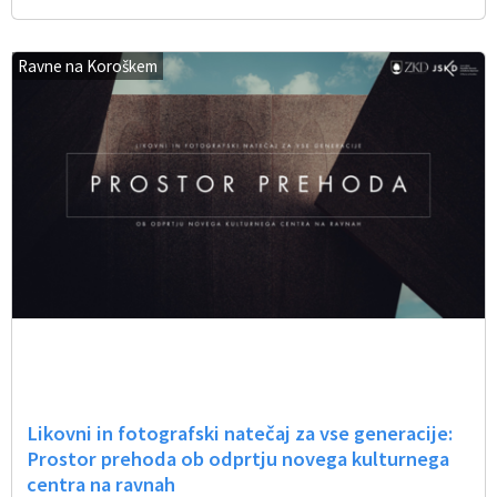
Ravne na Koroškem
Likovni in fotografski natečaj za vse generacije:
Prostor prehoda ob odprtju novega kulturnega
centra na ravnah