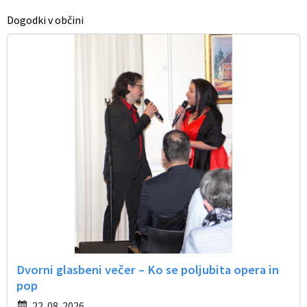
Dogodki v občini
Občinski časopis
Proračun občine
Dvorni glasbeni večer – Ko se poljubita opera in
pop
22. 08. 2026