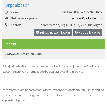
Organizator
Zaščita prijaviteljev
Javni razpisi in objave
Izleti in poti
Svet za preventivo in vzgojo v cestnem prometu
Naziv:
POKRAJINSKI ARHIV MARIBOR
Katalog informacij javnega značaja
Varuhov kotiček
3D model
Sosvet Občine Dravograd in Policijske postaje Dravograd
Elektronska pošta:
uprava@pokarh-mb.si
Naslov:
Cerkev sv. Vida, Trg 4. julija 50
,
2370 Dravograd
Fotogalerija
Svet koroške regije
Lokalne volitve
3D predstavitev občine
Prikaži na zemljevidu
Pot do lokacije
Organigram
Projekti in investicije
Virtualna panorama
Termini
07.05.2025
(sreda)
ob
18:00
Uradne ure
Strategije Občine Dravograd - Lokalni program za kulturo Občine Dravograd za obdobje 2024–2028
Z mladinskim delom proti prekarnosti mladih – pilotni projekt – DRAVIT DRAVOGRAD
Pokrajinski arhiv Maribor vas vabi na predstavitev 3. zvezka knjižne zbirke Gradivo za
zgodovino Koroške. Pomembno delo bo predstavil avtor dr. Vinko Skitek.
Celostna prometna strategija
Lokalni program za mladino 2023 – 2028
Za razpored in vsebino napovedanih dogodkov odgovarjajo organizatorji, ki si pridržujejo
pravico do spremembe programa, datuma ali lokacije, v izrednih primerih tudi
odpovedati dogodka.
Občinski predpisi