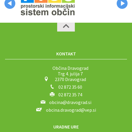
KONTAKT
Občina Dravograd
Trg 4. julija 7
2370 Dravograd
02 872 35 60
02 872 35 74
obcina@dravograd.si
obcina.dravograd@vep.si
URADNE URE