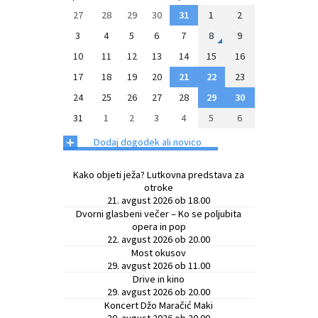
27
28
29
30
31
1
2
3
4
5
6
7
8
9
10
11
12
13
14
15
16
17
18
19
20
21
22
23
24
25
26
27
28
29
30
31
1
2
3
4
5
6
+
Dodaj dogodek ali novico
Kako objeti ježa? Lutkovna predstava za
otroke
21. avgust 2026 ob 18.00
Dvorni glasbeni večer – Ko se poljubita
opera in pop
22. avgust 2026 ob 20.00
Most okusov
29. avgust 2026 ob 11.00
Drive in kino
29. avgust 2026 ob 20.00
Koncert Džo Maračić Maki
30. avgust 2026 ob 20.00