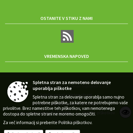
OSTANITE V STIKU Z NAMI
VREMENSKA NAPOVED
Spletna stran za nemoteno delovanje
Zasnova, izvedba in vzdrževanje: Sigmateh d.o.o.
uporablja piškotke
Splošni pogoji spletne strani
|
Spletna stran za delovanje uporablja samo nujno
potrebne piškotke, za katere ne potrebujemo vaše
Center za varstvo osebnih podatkov
|
privolitve. Brez namestitve teh piškotkov, vam nemotenega
Izjava o dostopnosti (ZDSMA)
Politika piškotkov
|
|
dostopa do spletne strani ne moremo omogočiti.
Kazalo strani
Za več informacij si preberite
Politika piškotkov
.