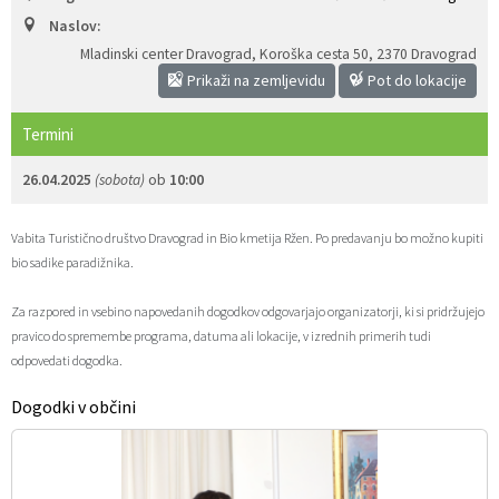
Naslov:
Zaščita prijaviteljev
Javni razpisi in objave
Izleti in poti
Svet za preventivo in vzgojo v cestnem prometu
Mladinski center Dravograd, Koroška cesta 50
,
2370 Dravograd
Prikaži na zemljevidu
Pot do lokacije
Katalog informacij javnega značaja
Varuhov kotiček
3D model
Sosvet Občine Dravograd in Policijske postaje Dravograd
Termini
Fotogalerija
Svet koroške regije
Lokalne volitve
3D predstavitev občine
26.04.2025
(sobota)
ob
10:00
Organigram
Projekti in investicije
Virtualna panorama
Vabita Turistično društvo Dravograd in Bio kmetija Ržen. Po predavanju bo možno kupiti
Uradne ure
Strategije Občine Dravograd - Lokalni program za kulturo Občine Dravograd za obdobje 2024–2028
bio sadike paradižnika.
Z mladinskim delom proti prekarnosti mladih – pilotni projekt – DRAVIT DRAVOGRAD
Za razpored in vsebino napovedanih dogodkov odgovarjajo organizatorji, ki si pridržujejo
pravico do spremembe programa, datuma ali lokacije, v izrednih primerih tudi
odpovedati dogodka.
Celostna prometna strategija
Dogodki v občini
Lokalni program za mladino 2023 – 2028
Občinski predpisi