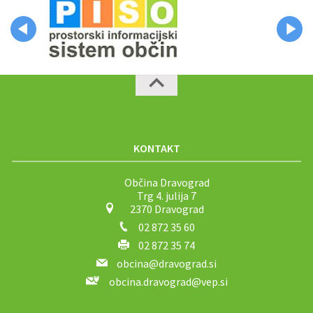
KONTAKT
Občina Dravograd
Trg 4. julija 7
2370 Dravograd
02 872 35 60
02 872 35 74
obcina@dravograd.si
obcina.dravograd@vep.si