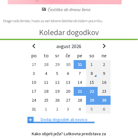
Zaščita prijaviteljev
Javni razpisi in objave
Izleti in poti
Svet za preventivo in vzgojo v cestnem prometu
Čestitka ob dnevu žena
Drage naše ženske, hvala za vse! Iskrene čestitke ob Vašem prazniku.
Katalog informacij javnega značaja
Varuhov kotiček
3D model
Sosvet Občine Dravograd in Policijske postaje Dravograd
Koledar dogodkov
Fotogalerija
Svet koroške regije
Lokalne volitve
3D predstavitev občine
avgust 2026
Organigram
Projekti in investicije
Virtualna panorama
po
to
sr
če
pe
so
ne
27
28
29
30
31
1
2
Uradne ure
Strategije Občine Dravograd - Lokalni program za kulturo Občine Dravograd za obdobje 2024–2028
3
4
5
6
7
8
9
10
11
12
13
14
15
16
Z mladinskim delom proti prekarnosti mladih – pilotni projekt – DRAVIT DRAVOGRAD
17
18
19
20
21
22
23
24
25
26
27
28
29
30
Celostna prometna strategija
31
1
2
3
4
5
6
Lokalni program za mladino 2023 – 2028
+
Dodaj dogodek ali novico
Občinski predpisi
Kako objeti ježa? Lutkovna predstava za