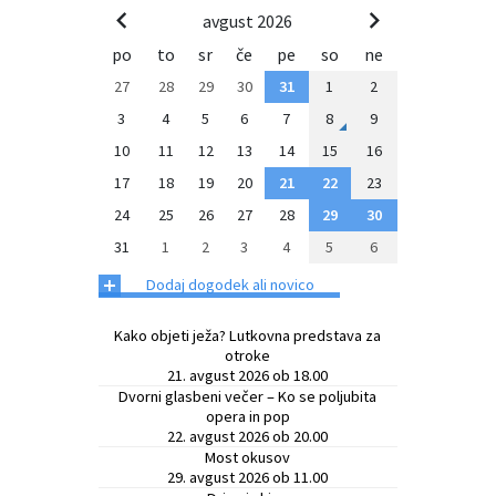
avgust 2026
po
to
sr
če
pe
so
ne
27
28
29
30
31
1
2
3
4
5
6
7
8
9
10
11
12
13
14
15
16
17
18
19
20
21
22
23
24
25
26
27
28
29
30
31
1
2
3
4
5
6
+
Dodaj dogodek ali novico
Kako objeti ježa? Lutkovna predstava za
otroke
21. avgust 2026 ob 18.00
Dvorni glasbeni večer – Ko se poljubita
opera in pop
22. avgust 2026 ob 20.00
Most okusov
29. avgust 2026 ob 11.00