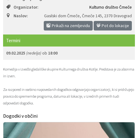
Organizator:
Kulturno društvo Črneče
Zaščita prijaviteljev
Javni razpisi in objave
Izleti in poti
Svet za preventivo in vzgojo v cestnem prometu
Naslov:
Gasilski dom Črneče, Črneče 145
,
2370 Dravograd
Katalog informacij javnega značaja
Varuhov kotiček
3D model
Sosvet Občine Dravograd in Policijske postaje Dravograd
Prikaži na zemljevidu
Pot do lokacije
Fotogalerija
Svet koroške regije
Lokalne volitve
3D predstavitev občine
Termini
09.02.2025
(nedelja)
ob
18:00
Organigram
Projekti in investicije
Virtualna panorama
Komedija v izvedbi gledališke skupine Kulturnega društva Kotlje. Predstava je za abonma
Uradne ure
Strategije Občine Dravograd - Lokalni program za kulturo Občine Dravograd za obdobje 2024–2028
in izven.
Z mladinskim delom proti prekarnosti mladih – pilotni projekt – DRAVIT DRAVOGRAD
Za razpored in vsebino napovedanih dogodkov odgovarjajo organizatorji, ki si pridržujejo
pravico do spremembe programa, datuma ali lokacije, v izrednih primerih tudi
Celostna prometna strategija
odpovedati dogodka.
Dogodki v občini
Lokalni program za mladino 2023 – 2028
Občinski predpisi