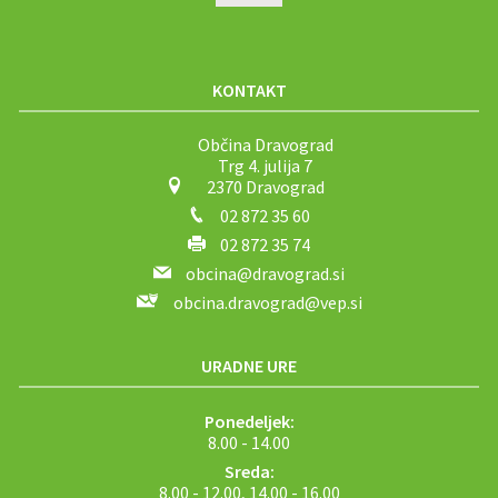
KONTAKT
Občina Dravograd
Trg 4. julija 7
2370 Dravograd
02 872 35 60
02 872 35 74
obcina@dravograd.si
obcina.dravograd@vep.si
URADNE URE
Ponedeljek:
8.00 - 14.00
Sreda:
8.00 - 12.00, 14.00 - 16.00