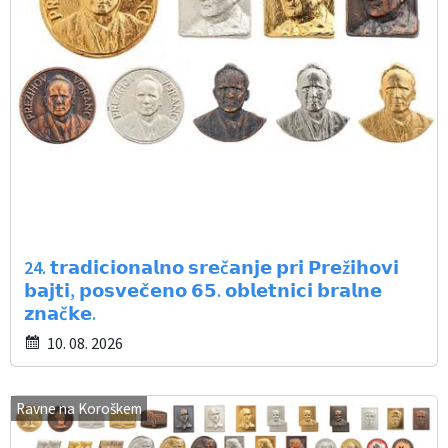
24. 𝘁𝗿𝗮𝗱𝗶𝗰𝗶𝗼𝗻𝗮𝗹𝗻𝗼 𝘀𝗿𝗲č𝗮𝗻𝗷𝗲 𝗽𝗿𝗶 𝗣𝗿𝗲ž𝗶𝗵𝗼𝘃𝗶
𝗯𝗮𝗷𝘁𝗶, 𝗽𝗼𝘀𝘃𝗲𝗰̌𝗲𝗻𝗼 𝟲𝟱. 𝗼𝗯𝗹𝗲𝘁𝗻𝗶𝗰𝗶 𝗯𝗿𝗮𝗹𝗻𝗲
𝘇𝗻𝗮č𝗸𝗲.
10. 08. 2026
Ravne na Koroškem