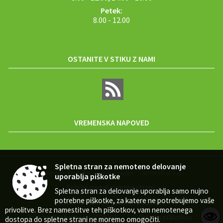
Petek:
8.00 - 12.00
OSTANITE V STIKU Z NAMI
VREMENSKA NAPOVED
Spletna stran za nemoteno delovanje
Zasnova, izvedba in vzdrževanje: Sigmateh d.o.o.
uporablja piškotke
Splošni pogoji spletne strani
|
Spletna stran za delovanje uporablja samo nujno
potrebne piškotke, za katere ne potrebujemo vaše
Center za varstvo osebnih podatkov
|
privolitve. Brez namestitve teh piškotkov, vam nemotenega
Izjava o dostopnosti (ZDSMA)
Politika piškotkov
|
|
dostopa do spletne strani ne moremo omogočiti.