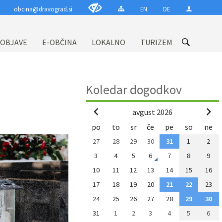
obcina@dravograd.si
EN
DE
 OBJAVE
E-OBČINA
LOKALNO
TURIZEM
Koledar dogodkov
avgust 2026
po
to
sr
če
pe
so
ne
27
28
29
30
31
1
2
3
4
5
6
7
8
9
10
11
12
13
14
15
16
17
18
19
20
21
22
23
24
25
26
27
28
29
30
31
1
2
3
4
5
6