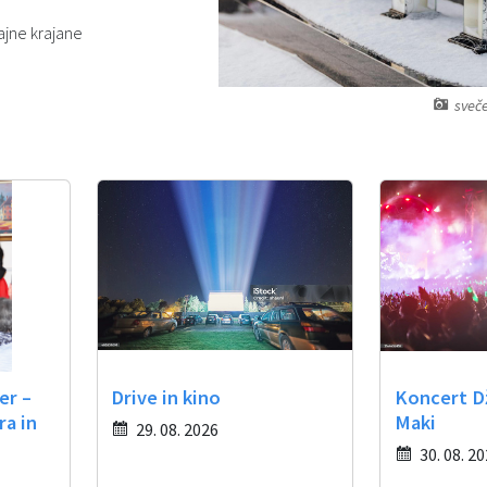
rajne krajane
sveč
er –
Drive in kino
Koncert D
ra in
Maki
29. 08. 2026
30. 08. 2