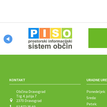
KONTAKT
URADNE URE
Občina Dravograd
Ponedeljek:
Trg 4. julija 7
Sreda:
2370 Dravograd
Petek:
02 872 35 60