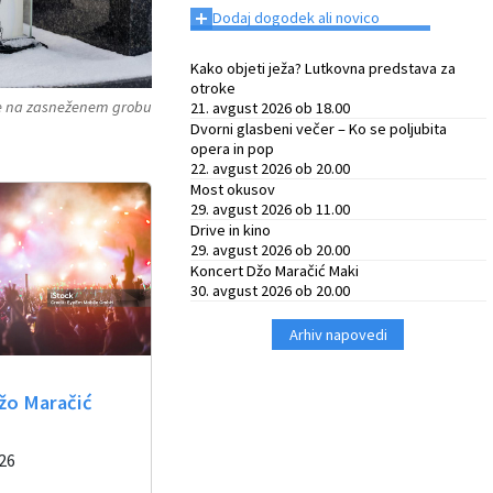
+
Dodaj dogodek ali novico
Kako objeti ježa? Lutkovna predstava za
otroke
e na zasneženem grobu
21. avgust 2026 ob 18.00
Dvorni glasbeni večer – Ko se poljubita
opera in pop
22. avgust 2026 ob 20.00
Most okusov
29. avgust 2026 ob 11.00
Drive in kino
29. avgust 2026 ob 20.00
Koncert Džo Maračić Maki
30. avgust 2026 ob 20.00
Arhiv napovedi
žo Maračić
026