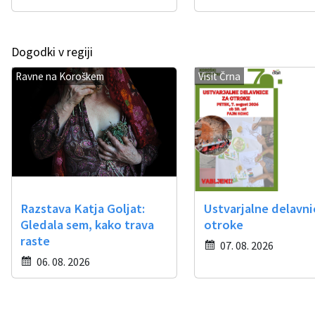
Občinski časopis
Dogodki v regiji
Proračun občine
Ravne na Koroškem
Visit Črna
Razstava Katja Goljat:
Ustvarjalne delavni
Gledala sem, kako trava
otroke
raste
07. 08. 2026
06. 08. 2026