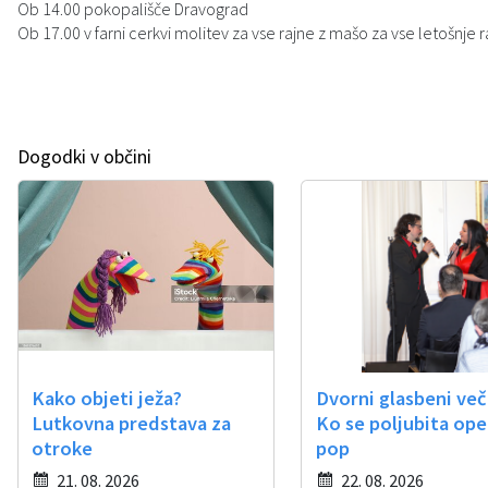
Ob 14.00 pokopališče Dravograd
Zaščita prijaviteljev
Svet za preventivo in vzgojo v cestnem prometu
Javni razpisi in objave
Izleti in poti
Ob 17.00 v farni cerkvi molitev za vse rajne z mašo za vse letošnje 
Katalog informacij javnega značaja
Sosvet Občine Dravograd in Policijske postaje Dravograd
Varuhov kotiček
3D model
Fotogalerija
Svet koroške regije
Lokalne volitve
3D predstavitev občine
Dogodki v občini
Organigram
Projekti in investicije
Virtualna panorama
Uradne ure
Strategije Občine Dravograd - Lokalni program za kulturo Občine Dravograd za obdobje 2024–2028
Z mladinskim delom proti prekarnosti mladih – pilotni projekt – DRAVIT DRAVOGRAD
Celostna prometna strategija
Kako objeti ježa?
Dvorni glasbeni več
Lokalni program za mladino 2023 – 2028
Lutkovna predstava za
Ko se poljubita ope
otroke
pop
Občinski predpisi
21. 08. 2026
22. 08. 2026