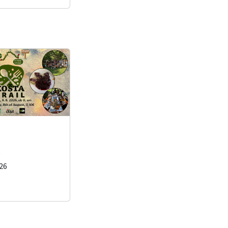
l
026