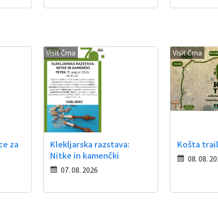
Visit Črna
Visit Črna
ce za
Klekljarska razstava:
Košta trai
Nitke in kamenčki
08. 08. 2
07. 08. 2026