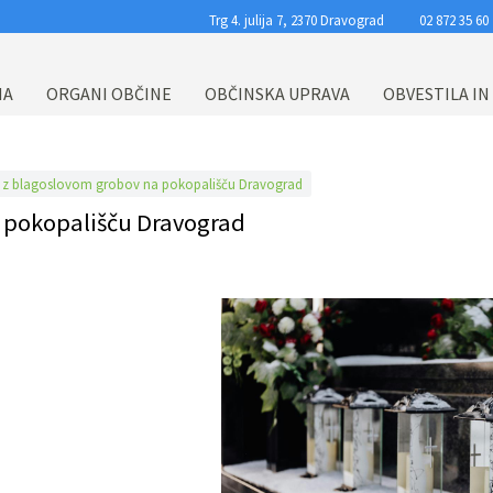
Trg 4. julija 7, 2370 Dravograd
02 872 35 60
NA
ORGANI OBČINE
OBČINSKA UPRAVA
OBVESTILA IN
h z blagoslovom grobov na pokopališču Dravograd
a pokopališču Dravograd