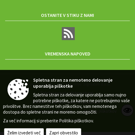
OSTANITE V STIKU Z NAMI
VREMENSKA NAPOVED
Spletna stran za nemoteno delovanje
Zasnova, izvedba in vzdrževanje: Sigmateh d.o.o.
uporablja piškotke
Splošni pogoji spletne strani
|
Spletna stran za delovanje uporablja samo nujno
potrebne piškotke, za katere ne potrebujemo vaše
Center za varstvo osebnih podatkov
|
privolitve. Brez namestitve teh piškotkov, vam nemotenega
Izjava o dostopnosti (ZDSMA)
Politika piškotkov
|
|
dostopa do spletne strani ne moremo omogočiti.
Kazalo strani
Za več informacij si preberite
Politika piškotkov
.
Želim izvedeti več
Zapri obvestilo