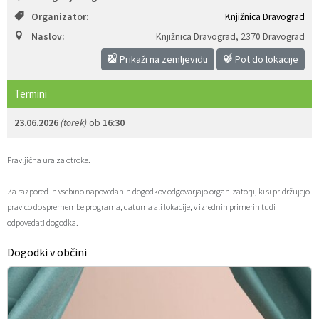
Organizator:
Knjižnica Dravograd
Zaščita prijaviteljev
Javni razpisi in objave
Izleti in poti
Svet za preventivo in vzgojo v cestnem prometu
Naslov:
Knjižnica Dravograd
,
2370 Dravograd
Katalog informacij javnega značaja
Varuhov kotiček
3D model
Sosvet Občine Dravograd in Policijske postaje Dravograd
Prikaži na zemljevidu
Pot do lokacije
Fotogalerija
Svet koroške regije
Lokalne volitve
3D predstavitev občine
Termini
23.06.2026
(torek)
ob
16:30
Organigram
Projekti in investicije
Virtualna panorama
Pravljična ura za otroke.
Uradne ure
Strategije Občine Dravograd - Lokalni program za kulturo Občine Dravograd za obdobje 2024–2028
Za razpored in vsebino napovedanih dogodkov odgovarjajo organizatorji, ki si pridržujejo
Z mladinskim delom proti prekarnosti mladih – pilotni projekt – DRAVIT DRAVOGRAD
pravico do spremembe programa, datuma ali lokacije, v izrednih primerih tudi
odpovedati dogodka.
Celostna prometna strategija
Dogodki v občini
Lokalni program za mladino 2023 – 2028
Občinski predpisi