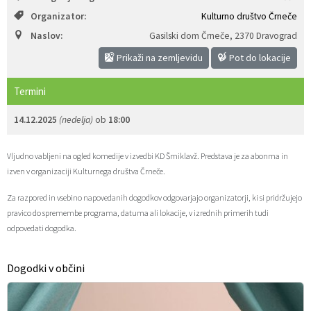
Organizator:
Kulturno društvo Črneče
Zaščita prijaviteljev
Javni razpisi in objave
Izleti in poti
Svet za preventivo in vzgojo v cestnem prometu
Naslov:
Gasilski dom Črneče
,
2370 Dravograd
Katalog informacij javnega značaja
Varuhov kotiček
3D model
Sosvet Občine Dravograd in Policijske postaje Dravograd
Prikaži na zemljevidu
Pot do lokacije
Fotogalerija
Svet koroške regije
Lokalne volitve
3D predstavitev občine
Termini
14.12.2025
(nedelja)
ob
18:00
Organigram
Projekti in investicije
Virtualna panorama
Vljudno vabljeni na ogled komedije v izvedbi KD Šmiklavž. Predstava je za abonma in
Uradne ure
Strategije Občine Dravograd - Lokalni program za kulturo Občine Dravograd za obdobje 2024–2028
izven v organizaciji Kulturnega društva Črneče.
Z mladinskim delom proti prekarnosti mladih – pilotni projekt – DRAVIT DRAVOGRAD
Za razpored in vsebino napovedanih dogodkov odgovarjajo organizatorji, ki si pridržujejo
pravico do spremembe programa, datuma ali lokacije, v izrednih primerih tudi
Celostna prometna strategija
odpovedati dogodka.
Lokalni program za mladino 2023 – 2028
Dogodki v občini
Občinski predpisi