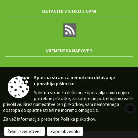
OSTANITE V STIKU Z NAMI
VREMENSKA NAPOVED
Spletna stran za nemoteno delovanje
Zasnova, izvedba in vzdrževanje: Sigmateh d.o.o.
uporablja piškotke
Splošni pogoji spletne strani
|
Spletna stran za delovanje uporablja samo nujno
potrebne piškotke, za katere ne potrebujemo vaše
Center za varstvo osebnih podatkov
|
privolitve. Brez namestitve teh piškotkov, vam nemotenega
Izjava o dostopnosti (ZDSMA)
Politika piškotkov
|
|
dostopa do spletne strani ne moremo omogočiti.
Kazalo strani
Za več informacij si preberite
Politika piškotkov
.
Želim izvedeti več
Zapri obvestilo