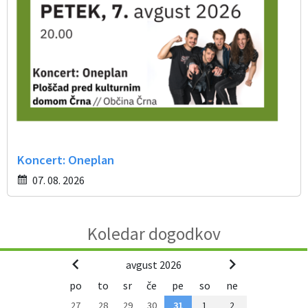
Koncert: Oneplan
07. 08. 2026
Koledar dogodkov
avgust 2026
po
to
sr
če
pe
so
ne
27
28
29
30
31
1
2